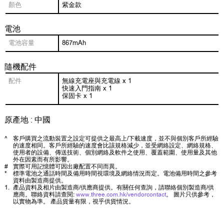
顏色
紫金款
電池
電池容量
867mAh
隨機配件
配件
無線充電座與充電線 x 1
快速入門指南 x 1
保固卡 x 1
原產地 : 中國
^
客戶購買之流動裝置之設定可提供之最高上/下載速度，並不與個別客戶所經驗
的速度相同。客戶所經驗的速度會比該規格減少，並受網絡設定、網絡規格、
使用者的設備、傳送技術、個別網絡及軟件之使用、覆蓋範圍、使用量及其他
外在因素而有所影響。
#
實際可用記憶體可因出廠配置不同而異。
*
標準電池之通話時間及備用時間視環境及網絡情況而定。電池備用時間之參考
資料由製造商提供。
1.
產品資料及相片由製造商/供應商提供。有關任何查詢，請聯絡個別製造商/供
應商。聯絡資料請查閱:
www.three.com.hk/vendorcontact
。 圖片只供參考，
以實物為準。 產品貨量有限，視乎供貨情況。