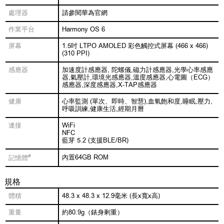
處理器
請參閱華為官網
作業平台
Harmony OS 6
屏幕
1.5吋 LTPO AMOLED 彩色觸控式屏幕 (466 x 466)
(310 PPI)
感應器
加速度計感應器, 陀螺儀,磁力計感應器,光學心率感應
器,氣壓計,環境光感應器,溫度感應器,心電圖（ECG）
感應器,深度感應器,X-TAP感應器
健康
心率監測 (單次、即時、智慧),血氧飽和度,睡眠,壓力,
呼吸訓練,健康生活,經期月曆
連接
WiFi
NFC
藍芽 5.2 (支援BLE/BR)
#
內置64GB ROM
記憶體
規格
體積
48.3 x 48.3 x 12.9毫米 (長x寬x高)
重量
約80.9g（錶身剩重）