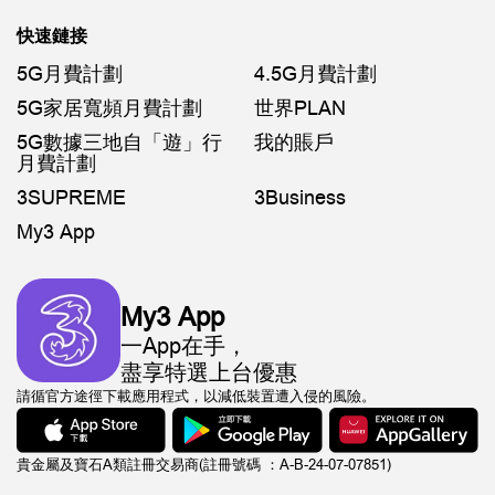
快速鏈接
5G月費計劃
4.5G月費計劃
5G家居寬頻月費計劃
世界PLAN
5G數據三地自「遊」行
我的賬戶
月費計劃
3SUPREME
3Business
My3 App
My3 App
一App在手，
盡享特選上台優惠
請循官方途徑下載應用程式，以減低裝置遭入侵的風險。
貴金屬及寶石A類註冊交易商(註冊號碼 ：A-B-24-07-07851)