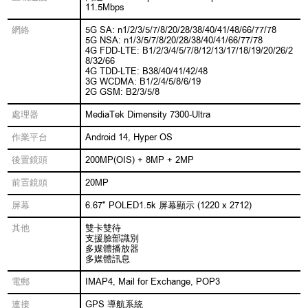
11.5Mbps
網絡
5G SA: n1/2/3/5/7/8/20/28/38/40/41/48/66/77/78
5G NSA: n1/3/5/7/8/20/28/38/40/41/66/77/78
4G FDD-LTE: B1/2/3/4/5/7/8/12/13/17/18/19/20/26/2
8/32/66
4G TDD-LTE: B38/40/41/42/48
3G WCDMA: B1/2/4/5/8/6/19
2G GSM: B2/3/5/8
處理器
MediaTek Dimensity 7300-Ultra
作業平台
Android 14, Hyper OS
後置鏡頭
200MP(OIS) + 8MP + 2MP
前置鏡頭
20MP
屏幕
6.67" POLED1.5k 屏幕顯示 (1220 x 2712)
其他
雙卡雙待
支援臉部識別
多媒體播放器
多媒體訊息
電郵
IMAP4, Mail for Exchange, POP3
連接
GPS 導航系統