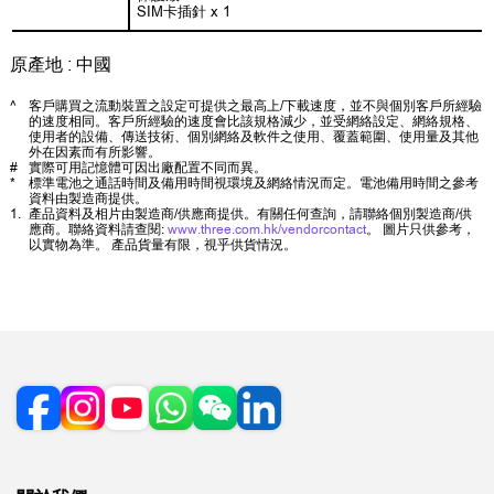
SIM卡插針 x 1
原產地 : 中國
^
客戶購買之流動裝置之設定可提供之最高上/下載速度，並不與個別客戶所經驗
的速度相同。客戶所經驗的速度會比該規格減少，並受網絡設定、網絡規格、
使用者的設備、傳送技術、個別網絡及軟件之使用、覆蓋範圍、使用量及其他
外在因素而有所影響。
#
實際可用記憶體可因出廠配置不同而異。
*
標準電池之通話時間及備用時間視環境及網絡情況而定。電池備用時間之參考
資料由製造商提供。
1.
產品資料及相片由製造商/供應商提供。有關任何查詢，請聯絡個別製造商/供
應商。聯絡資料請查閱:
www.three.com.hk/vendorcontact
。 圖片只供參考，
以實物為準。 產品貨量有限，視乎供貨情況。