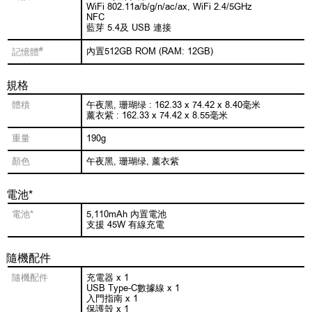
WiFi 802.11a/b/g/n/ac/ax, WiFi 2.4/5GHz
NFC
藍芽 5.4及 USB 連接
#
內置512GB ROM (RAM: 12GB)
記憶體
規格
體積
午夜黑, 珊瑚绿 : 162.33 x 74.42 x 8.40毫米
薰衣紫 : 162.33 x 74.42 x 8.55毫米
重量
190g
顏色
午夜黑, 珊瑚绿, 薰衣紫
電池*
電池*
5,110mAh 內置電池
支援 45W 有線充電
隨機配件
隨機配件
充電器 x 1
USB Type-C數據線 x 1
入門指南 x 1
保護殼 x 1