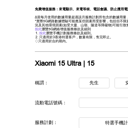
免費增值服務：來電顯示、來電等候、電話會議、防止擅用電
∆當每月使用的數據用量超過該月服務計劃所包含的數據用量，
*實際5G網路數據體驗可能應某些因素而受影響，包括但不
況及其他環境因素(如受大廈、山嶺、隧道等障礙物)可能引致
按此
瀏覽5G網絡增值服務條款及細則
按此
瀏覽手機計劃服務條款及細則。
只適用於3香港特選客戶，數量有限，售完即止。
♢只適用於合約期內。
Xiaomi 15 Ultra | 15
稱謂：
先生
流動電話號碼：
服務計劃：
特選手機計