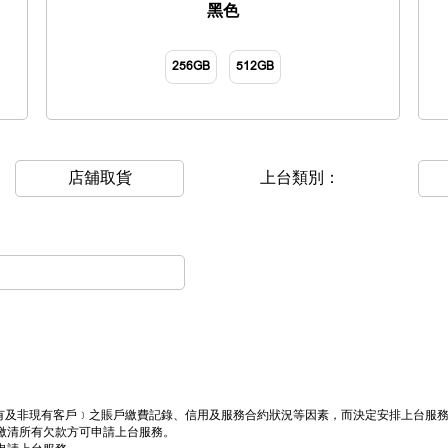
黑色
256GB
512GB
店舖取貨
上台類別：
司現有及非現有客戶﹞之賬戶繳費記錄、信用及服務合約狀況等因素，而決定安排上台服
繳清所有欠款方可申請上台服務。