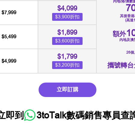
內地/港/澳
7
$4,099
$7,999
$3,900折扣
其後香港
(高達1
1
$1,899
額外
$5,499
內地及澳
$3,600折扣
26
$1,799
$4,999
攜號轉台
$3,200折扣
立即訂購
立即到
3toTalk數碼銷售專員
查