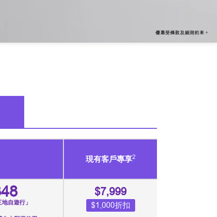
2
現有客戶專享
348
$7,999
三地自遊行」
$1,000折扣