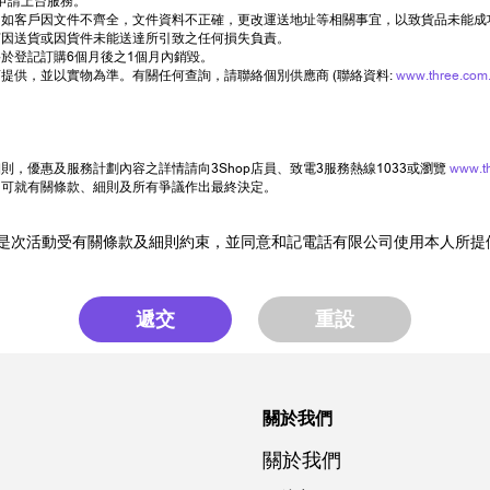
申請上台服務。
如客戶因文件不齊全，文件資料不正確，更改運送地址等相關事宜，以致貨品未能成
何因送貨或因貨件未能送達所引致之任何損失負責。
於登記訂購6個月後之1個月內銷毀。
提供，並以實物為準。有關任何查詢，請聯絡個別供應商 (聯絡資料:
www.three.com.
，優惠及服務計劃內容之詳情請向3Shop店員、致電3服務熱線1033或瀏覽
www.t
司可就有關條款、細則及所有爭議作出最終決定。
是次活動受有關條款及細則約束，並同意和記電話有限公司使用本人所提
遞交
重設
關於我們
關於我們