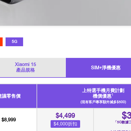
5G
Xiaomi 15
SIM+淨機優惠
產品規格
上特選手機月費計劃
1
建議零售價
機價優惠
(現有客戶專享額外減多$500)
$
$4,499
$8,999
「5G數據
$4,000折扣