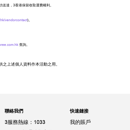
功送達，3香港保留收取運費權利。
hk/vendorcontact
)。
hree.com.hk
查詢。
供之上述個人資料作本活動之用。
聯絡我們
快速鏈接
3服務熱線：1033
我的賬戶