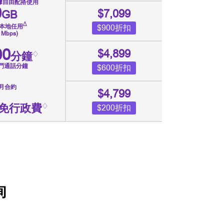
數據自由配搭使用
0
$7,099
GB
∆
本地任用
$900折扣
Mbps)
00
$4,899
分鐘
♢
門通話分鐘
$600折扣
個月合約
$4,799
免行政費
♢
$200折扣
詢