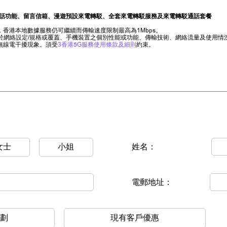
話功能、留言信箱、漫遊預設來電轉駁、全套來電轉駁服務及來電轉駁通話套餐
香港本地數據服務仍可繼續而傳輸速度限制最高為1Mbps。
限於網絡設定/規格或覆蓋、手機裝置之個別性能或功能、傳輸技術、網絡流量及使用
無線電干擾現象。須受
3香港5G服務使用條款及細則
約束。
女士
小姐
姓名：
電郵地址：
劃
現有客戶優惠