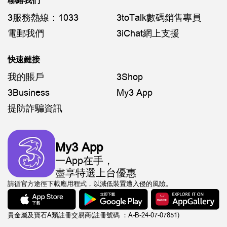
聯絡我們
3服務熱線：1033
3toTalk數碼銷售專員
電郵我們
3iChat網上支援
快速鏈接
我的賬戶
3Shop
3Business
My3 App
提防詐騙資訊
My3 App
一App在手，
盡享特選上台優惠
請循官方途徑下載應用程式，以減低裝置遭入侵的風險。
貴金屬及寶石A類註冊交易商(註冊號碼 ：A-B-24-07-07851)