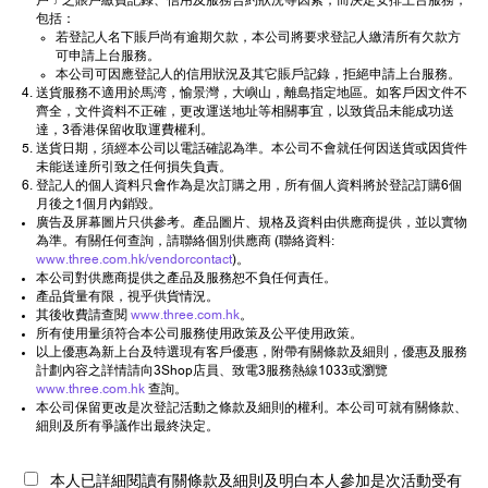
戶﹞之賬戶繳費記錄、信用及服務合約狀況等因素，而決定安排上台服務，
包括：
若登記人名下賬戶尚有逾期欠款，本公司將要求登記人繳清所有欠款方
可申請上台服務。
本公司可因應登記人的信用狀況及其它賬戶記錄，拒絕申請上台服務。
送貨服務不適用於馬湾，愉景灣，大嶼山，離島指定地區。如客戶因文件不
齊全，文件資料不正確，更改運送地址等相關事宜，以致貨品未能成功送
達，3香港保留收取運費權利。
送貨日期，須經本公司以電話確認為準。本公司不會就任何因送貨或因貨件
未能送達所引致之任何損失負責。
登記人的個人資料只會作為是次訂購之用，所有個人資料將於登記訂購6個
月後之1個月內銷毀。
廣告及屏幕圖片只供參考。產品圖片、規格及資料由供應商提供，並以實物
為準。有關任何查詢，請聯絡個別供應商 (聯絡資料:
www.three.com.hk/vendorcontact
)。
本公司對供應商提供之產品及服務恕不負任何責任。
產品貨量有限，視乎供貨情況。
其後收費請查閱
www.three.com.hk
。
所有使用量須符合本公司服務使用政策及公平使用政策。
以上優惠為新上台及特選現有客戶優惠，附帶有關條款及細則，優惠及服務
計劃內容之詳情請向3Shop店員、致電3服務熱線1033或瀏覽
www.three.com.hk
查詢。
本公司保留更改是次登記活動之條款及細則的權利。本公司可就有關條款、
細則及所有爭議作出最終決定。
本人已詳細閱讀有關條款及細則及明白本人參加是次活動受有