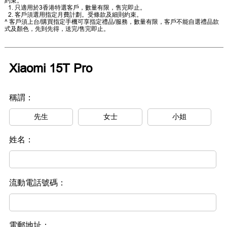
約束。
只適用於3香港特選客戶，數量有限，售完即止。
客戶須選用指定月費計劃。受條款及細則約束。
^ 客戶須上台/購買指定手機可享指定禮品/服務，數量有限，客戶不能自選禮品款
式及顏色，先到先得，送完/售完即止。
Xiaomi 15T Pro
稱謂：
先生
女士
小姐
姓名：
流動電話號碼：
電郵地址：