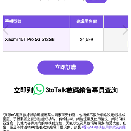
手機型號
建議零售價
Xiaomi 15T Pro 5G 512GB
$4,599
立即訂購
立即到
3toTalk數碼銷售專員
查詢
*實際5G網路數據體驗可能應某些因素而受影響，包括但不限於網絡設定/規格或
覆蓋、手機裝置之個別性能或功能、傳輸技術、網絡流量及使用情況、網站伺服
器速度、其他內容供應商的服務穏定性、天氣狀況及其他環境因素(如受大廈、山
嶺、隧道等障礙物)可能引致無線電干擾現象。須受
3香港5G服務使用條款及細則