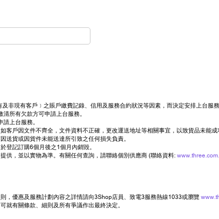
司現有及非現有客戶﹞之賬戶繳費記錄、信用及服務合約狀況等因素，而決定安排上台服
繳清所有欠款方可申請上台服務。
申請上台服務。
如客戶因文件不齊全，文件資料不正確，更改運送地址等相關事宜，以致貨品未能成
何因送貨或因貨件未能送達所引致之任何損失負責。
於登記訂購6個月後之1個月內銷毀。
提供，並以實物為準。有關任何查詢，請聯絡個別供應商 (聯絡資料:
www.three.com.
，優惠及服務計劃內容之詳情請向3Shop店員、致電3服務熱線1033或瀏覽
www.t
司可就有關條款、細則及所有爭議作出最終決定。