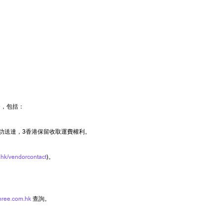
務，包括：
功送達，3香港保留收取運費權利。
hk/vendorcontact
)。
hree.com.hk
查詢。