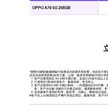
OPPO A79 5G 256GB
*實際5G網路數據體驗可能應某些因素而受影響，包括但不
況及其他環境因素(如受大廈、山嶺、隧道等障礙物)可能引致
客戶須選用指定 5G SIM月費計劃，並簽訂24個月或
只適用於3香港特選客戶，數量有限，售完即止。
客戶須選用5G SIM 月費計劃時，一同選購指定5G手
惠，客戶須全數 清繳尚欠的產品款額。優惠數量有限，售
送貨服務不適用於馬灣，愉景灣，大嶼山，離島指定地區
#客戶須上台/購買指定手機可享指定禮品，數量有限，客戶不