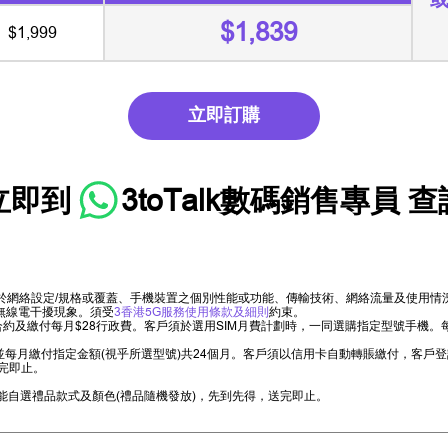
$1,839
$1,999
立即訂購
立即到
3toTalk數碼銷售專員
查
限於網絡設定/規格或覆蓋、手機裝置之個別性能或功能、傳輸技術、網絡流量及使用
無線電干擾現象。須受
3香港5G服務使用條款及細則
約束。
以上合約及繳付每月$28行政費。客戶須於選用SIM月費計劃時，一同選購指定型號手
機，並每月繳付指定金額(視乎所選型號)共24個月。客戶須以信用卡自動轉賬繳付，客
完即止。
。
能自選禮品款式及顏色(禮品隨機發放)，先到先得，送完即止。