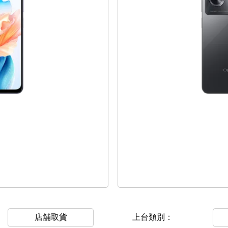
店舖取貨
上台類別：