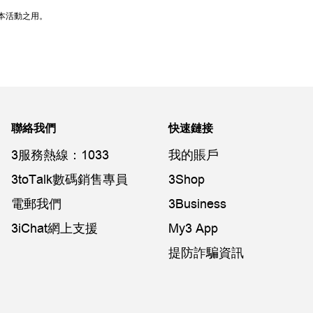
本活動之用。
聯絡我們
快速鏈接
3服務熱線：1033
我的賬戶
3toTalk數碼銷售專員
3Shop
電郵我們
3Business
3iChat網上支援
My3 App
提防詐騙資訊