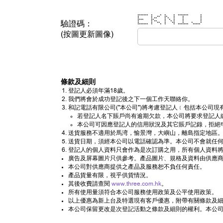
******* * * * * ******* *
* * ** ** * * *
* * ** * * * * *
**** ** * * * * *
驗證碼：
* * ** * * * * *
* * ** * ** * * *
******* * * * * ******* *****
(按圖更新圖像)
條款及細則
登記人必須年滿18歲。
我們將會於成功登記後之下一個工作天聯絡你。
和記電話有限公司("本公司")將考慮登記人﹝包括本公
若登記人名下賬戶尚有逾期欠款，本公司將要求登記人
本公司可因應登記人的信用狀況及其它賬戶記錄，拒絕
送貨服務不適用於馬湾，愉景灣，大嶼山，離島指定地區。
送貨日期，須經本公司以電話確認為準。本公司不會就任
登記人的個人資料只會作為是次訂購之用，所有個人資料將
廣告及屏幕圖片只供參考。產品圖片、規格及資料由供應商
本公司對供應商提供之產品及服務恕不負任何責任。
產品貨量有限，視乎供貨情況。
其後收費請查閱
www.three.com.hk
。
所有使用量須符合本公司服務使用政策及公平使用政策。
以上優惠為新上台及特選現有客戶優惠，附帶有關條款及細則
本公司保留更改是次登記活動之條款及細則的權利。本公