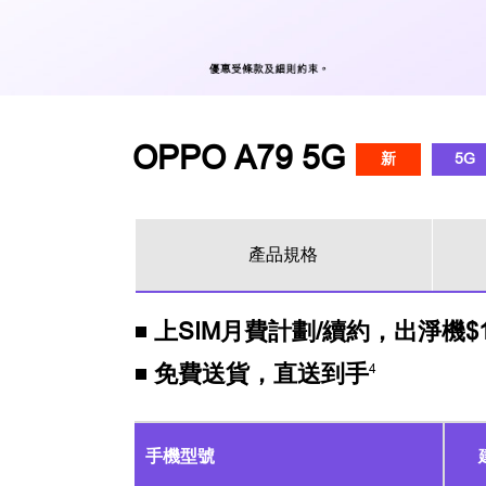
OPPO A79 5G
新
5G
產品規格
上SIM月費計劃/續約，出淨機$1,
免費送貨，直送到手
4
手機型號