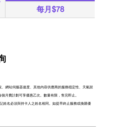
或
每月$78
詢
情況、網站伺服器速度、其他內容供應商的服務穏定性、天氣狀
機。每個月費計劃可享優惠乙次。數量有限，售完即止。
戶登記姓名必須與持卡人之姓名相同。如提早終止服務或換購優