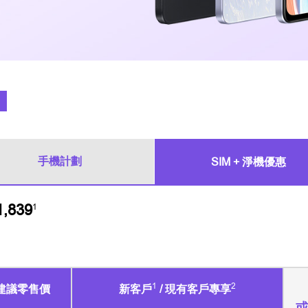
手機計劃
SIM + 淨機優惠
839
1
1
2
建議零售價
新客戶
/ 現有客戶專享