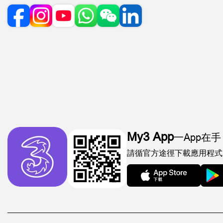
My3 App
一App在手
請循官方途徑下載應用程式