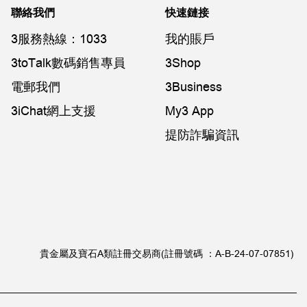
聯絡我們
快速鏈接
3服務熱線：1033
我的賬戶
3toTalk數碼銷售專員
3Shop
電郵我們
3Business
3iChat網上支援
My3 App
提防詐騙資訊
貴金屬及寶石A類註冊交易商(註冊號碼 ：A-B-24-07-07851)