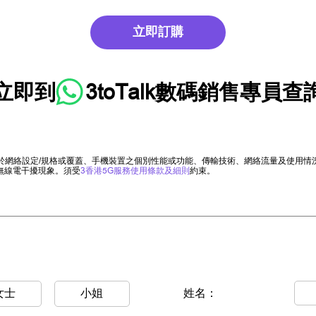
立即訂購
立即到
3toTalk數碼銷售專員
查
限於網絡設定/規格或覆蓋、手機裝置之個別性能或功能、傳輸技術、網絡流量及使用
無線電干擾現象。須受
3香港5G服務使用條款及細則
約束。
女士
小姐
姓名：