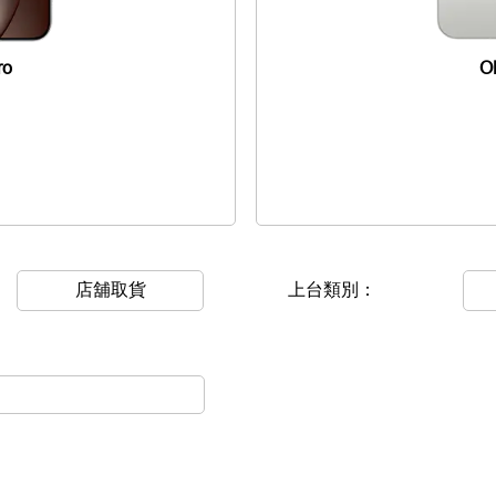
ro
O
店舖取貨
上台類別：