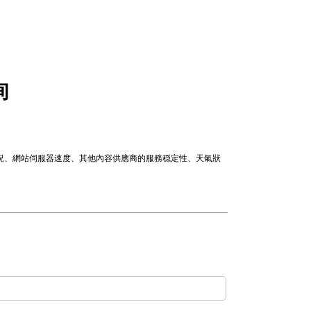
詢
情況、網站伺服器速度、其他內容供應商的服務穏定性、天氣狀