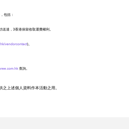
務，包括：
功送達，3香港保留收取運費權利。
hk/vendorcontact
)。
hree.com.hk
查詢。
供之上述個人資料作本活動之用。