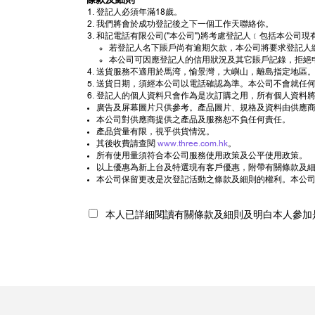
登記人必須年滿18歲。
我們將會於成功登記後之下一個工作天聯絡你。
和記電話有限公司("本公司")將考慮登記人﹝包括本公
若登記人名下賬戶尚有逾期欠款，本公司將要求登記人
本公司可因應登記人的信用狀況及其它賬戶記錄，拒絕
送貨服務不適用於馬湾，愉景灣，大嶼山，離島指定地區。
送貨日期，須經本公司以電話確認為準。本公司不會就任
登記人的個人資料只會作為是次訂購之用，所有個人資料將
廣告及屏幕圖片只供參考。產品圖片、規格及資料由供應商
本公司對供應商提供之產品及服務恕不負任何責任。
產品貨量有限，視乎供貨情況。
其後收費請查閱
www.three.com.hk
。
所有使用量須符合本公司服務使用政策及公平使用政策。
以上優惠為新上台及特選現有客戶優惠，附帶有關條款及細則
本公司保留更改是次登記活動之條款及細則的權利。本公
本人已詳細閱讀有關條款及細則及明白本人參加