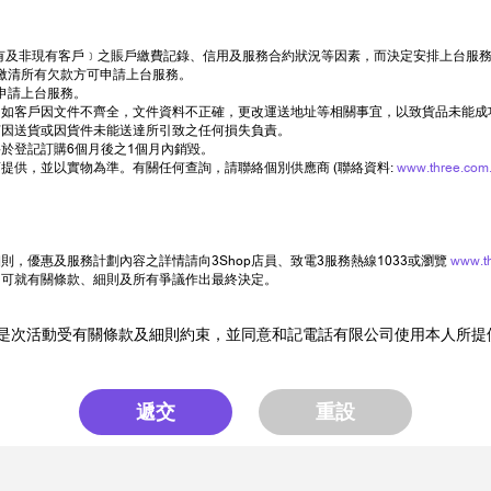
司現有及非現有客戶﹞之賬戶繳費記錄、信用及服務合約狀況等因素，而決定安排上台服
繳清所有欠款方可申請上台服務。
申請上台服務。
如客戶因文件不齊全，文件資料不正確，更改運送地址等相關事宜，以致貨品未能成
何因送貨或因貨件未能送達所引致之任何損失負責。
於登記訂購6個月後之1個月內銷毀。
提供，並以實物為準。有關任何查詢，請聯絡個別供應商 (聯絡資料:
www.three.com.
，優惠及服務計劃內容之詳情請向3Shop店員、致電3服務熱線1033或瀏覽
www.t
司可就有關條款、細則及所有爭議作出最終決定。
是次活動受有關條款及細則約束，並同意和記電話有限公司使用本人所提
遞交
重設