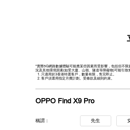
*實際5G網路數據體驗可能應某些因素而受影響，包括但不
況及其他環境因素(如受大廈、山嶺、隧道等障礙物)可能引致
只適用於3香港特選客戶，數量有限，售完即止。
客戶須選用指定月費計劃。受條款及細則約束。
OPPO Find X9 Pro
稱謂：
先生