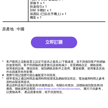
保修卡 x 1
快速指引x 1
SIM 卡槽針 x 1
保護貼 (已貼在手機上) x 1
機套 x 1
原產地 : 中國
立即訂購
^
客戶購買之流動裝置之設定可提供之最高上/下載速度，並不與個別客戶所經驗
的速度相同。客戶所經驗的速度會比該規格減少，並受網絡設定、網絡規格、
使用者的設備、傳送技術、個別網絡及軟件之使用、覆蓋範圍、使用量及其他
外在因素而有所影響。
#
實際可用記憶體可因出廠配置不同而異。
*
標準電池之通話時間及備用時間視環境及網絡情況而定。電池備用時間之參考
資料由製造商提供。
產品資料及相片由製造商/供應商提供。有關任何查詢，請聯絡個別製造商/供
應商。聯絡資料請查閱:
www.three.com.hk/vendorcontact
。 圖片只供參考，
以實物為準。 產品貨量有限，視乎供貨情況。