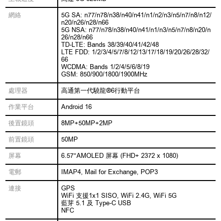
網絡
5G SA: n77/n78/n38/n40/n41/n1/n2/n3/n5/n7/n8/n12/
n20/n26/n28/n66
5G NSA: n77/n78/n38/n40/n41/n1/n3/n5/n7/n8/n20/n
26/n28/n66
TD-LTE: Bands 38/39/40/41/42/48
LTE FDD: 1/2/3/4/5/7/8/12/13/17/18/19/20/26/28/32/
66
WCDMA: Bands 1/2/4/5/6/8/19
GSM: 850/900/1800/1900MHz
處理器
高通第一代驍龍®6行動平台
作業平台
Android 16
後置鏡頭
8MP+50MP+2MP
前置鏡頭
50MP
屏幕
6.57”AMOLED 屏幕 (FHD+ 2372 x 1080)
電郵
IMAP4, Mail for Exchange, POP3
連接
GPS
WiFi 支援1x1 SISO, WiFi 2.4G, WiFi 5G
藍芽 5.1 及 Type-C USB
NFC