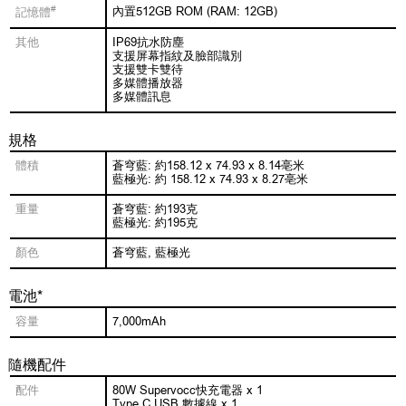
#
內置512GB ROM (RAM: 12GB)
記憶體
其他
IP69抗水防塵
支援屏幕指紋及臉部識別
支援雙卡雙待
多媒體播放器
多媒體訊息
規格
體積
蒼穹藍: 約158.12 x 74.93 x 8.14亳米
藍極光: 約 158.12 x 74.93 x 8.27亳米
重量
蒼穹藍: 約193克
藍極光: 約195克
顏色
蒼穹藍, 藍極光
電池*
容量
7,000mAh
隨機配件
配件
80W Supervocc快充電器 x 1
Type C USB 數據線 x 1