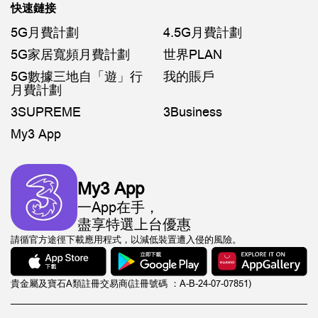
快速鏈接
5G月費計劃
4.5G月費計劃
5G家居寬頻月費計劃
世界PLAN
5G數據三地自「遊」行
我的賬戶
月費計劃
3SUPREME
3Business
My3 App
My3 App
一App在手，
盡享特選上台優惠
請循官方途徑下載應用程式，以減低裝置遭入侵的風險。
貴金屬及寶石A類註冊交易商(註冊號碼 ：A-B-24-07-07851)