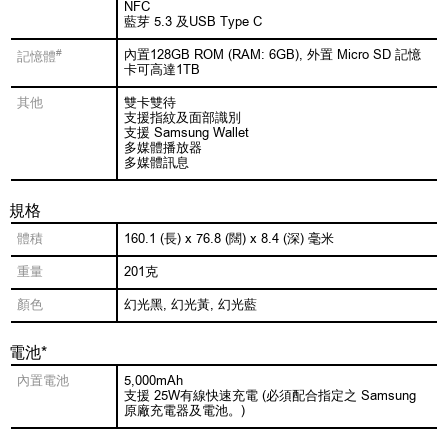
NFC
藍芽 5.3 及USB Type C
#
內置128GB ROM (RAM: 6GB), 外置 Micro SD 記憶
記憶體
卡可高達1TB
其他
雙卡雙待
支援指紋及面部識別
支援 Samsung Wallet
多媒體播放器
多媒體訊息
規格
體積
160.1 (長) x 76.8 (闊) x 8.4 (深) 毫米
重量
201克
顏色
幻光黑, 幻光黃, 幻光藍
電池*
內置電池
5,000mAh
支援 25W有線快速充電 (必須配合指定之 Samsung
原廠充電器及電池。)