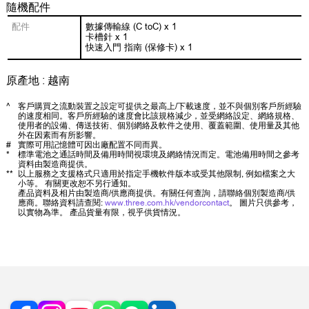
隨機配件
配件
數據傳輸線 (C toC) x 1
卡槽針 x 1
快速入門 指南 (保修卡) x 1
原產地 : 越南
^
客戶購買之流動裝置之設定可提供之最高上/下載速度，並不與個別客戶所經驗
的速度相同。客戶所經驗的速度會比該規格減少，並受網絡設定、網絡規格、
使用者的設備、傳送技術、個別網絡及軟件之使用、覆蓋範圍、使用量及其他
外在因素而有所影響。
#
實際可用記憶體可因出廠配置不同而異。
*
標準電池之通話時間及備用時間視環境及網絡情況而定。電池備用時間之參考
資料由製造商提供。
**
以上服務之支援格式只適用於指定手機軟件版本或受其他限制, 例如檔案之大
小等。 有關更改恕不另行通知。
產品資料及相片由製造商/供應商提供。有關任何查詢，請聯絡個別製造商/供
應商。聯絡資料請查閱:
www.three.com.hk/vendorcontact
。 圖片只供參考，
以實物為準。 產品貨量有限，視乎供貨情況。