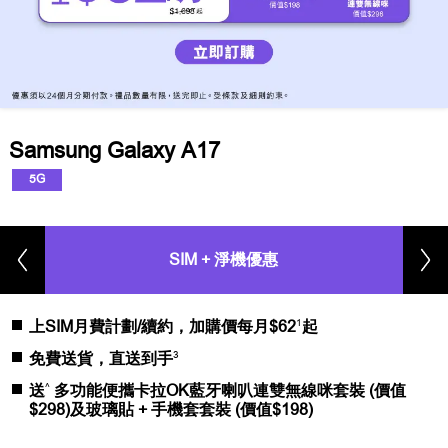
Samsung Galaxy A17
5G
SIM + 淨機優惠
1
上SIM月費計劃/續約，加購價每月$62
起
3
免費送貨，直送到手
^
送
多功能便攜卡拉OK藍牙喇叭連雙無線咪套裝 (價值
$298)及玻璃貼 + 手機套套裝 (價值$198)