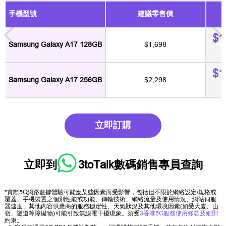
手機型號
建議零售價
$1
Samsung Galaxy A17 128GB
$1,698
$1
Samsung Galaxy A17 256GB
$2,298
立即訂購
立即到
3toTalk數碼銷售專員
查詢
*實際5G網路數據體驗可能應某些因素而受影響，包括但不限於網絡設定/規格或
覆蓋、手機裝置之個別性能或功能、傳輸技術、網絡流量及使用情況、網站伺服
器速度、其他內容供應商的服務穏定性、天氣狀況及其他環境因素(如受大廈、山
嶺、隧道等障礙物)可能引致無線電干擾現象。須受
3香港5G服務使用條款及細則
約束。