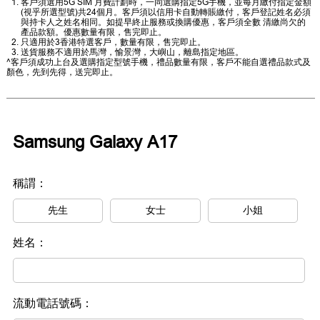
客戶須選用5G SIM 月費計劃時，一同選購指定5G手機，並每月繳付指定金額
(視乎所選型號)共24個月。客戶須以信用卡自動轉賬繳付，客戶登記姓名必須
與持卡人之姓名相同。如提早終止服務或換購優惠，客戶須全數 清繳尚欠的
產品款額。優惠數量有限，售完即止。
只適用於3香港特選客戶，數量有限，售完即止。
送貨服務不適用於馬灣，愉景灣，大嶼山，離島指定地區。
^客戶須成功上台及選購指定型號手機，禮品數量有限，客戶不能自選禮品款式及
顏色，先到先得，送完即止。
Samsung Galaxy A17
稱謂：
先生
女士
小姐
姓名：
流動電話號碼：