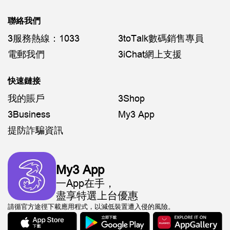
聯絡我們
3服務熱線：1033
3toTalk數碼銷售專員
電郵我們
3iChat網上支援
快速鏈接
我的賬戶
3Shop
3Business
My3 App
提防詐騙資訊
My3 App
一App在手，
盡享特選上台優惠
請循官方途徑下載應用程式，以減低裝置遭入侵的風險。