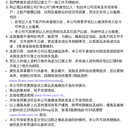
我們將會於成功登記後之下一個工作天聯絡你。
和記電話有限公司("本公司")將考慮登記人﹝包括本公司現有及非現有客
戶﹞之賬戶繳費記錄、信用及服務合約狀況等因素，而決定安排上台服務，
包括：
若登記人名下賬戶尚有逾期欠款，本公司將要求登記人繳清所有欠款方
可申請上台服務。
本公司可因應登記人的信用狀況及其它賬戶記錄，拒絕申請上台服務。
送貨服務不適用於馬湾，愉景灣，大嶼山，離島指定地區。如客戶因文件不
齊全，文件資料不正確，更改運送地址等相關事宜，以致貨品未能成功送
達，3香港保留收取運費權利。
送貨日期，須經本公司以電話確認為準。本公司不會就任何因送貨或因貨件
未能送達所引致之任何損失負責。
登記人的個人資料只會作為是次訂購之用，所有個人資料將於登記訂購6個
月後之1個月內銷毀。
廣告及屏幕圖片只供參考。產品圖片、規格及資料由供應商提供，並以實物
為準。有關任何查詢，請聯絡個別供應商 (聯絡資料:
www.three.com.hk/vendorcontact
)。
本公司對供應商提供之產品及服務恕不負任何責任。
產品貨量有限，視乎供貨情況。
其後收費請查閱
www.three.com.hk
。
所有使用量須符合本公司服務使用政策及公平使用政策。
以上優惠為新上台及特選現有客戶優惠，附帶有關條款及細則，優惠及服務
計劃內容之詳情請向3Shop店員、致電3服務熱線1033或瀏覽
www.three.com.hk
查詢。
本公司保留更改是次登記活動之條款及細則的權利。本公司可就有關條款、
細則及所有爭議作出最終決定。