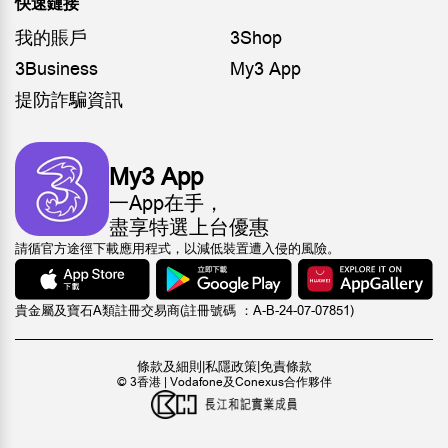
快速鏈接
我的賬戶
3Shop
3Business
My3 App
提防詐騙資訊
My3 App
一App在手，
盡享特選上台優惠
請循官方途徑下載應用程式，以減低裝置遭入侵的風險。
貴金屬及寶石A類註冊交易商(註冊號碼 ：A-B-24-07-07851)
條款及細則
|
私隱政策
|
免責條款
© 3香港 | Vodafone及Conexus合作夥伴