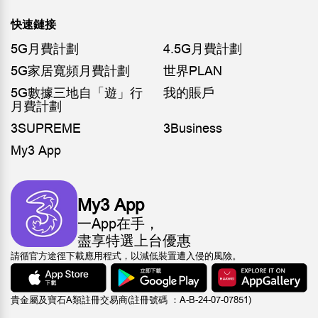
快速鏈接
5G月費計劃
4.5G月費計劃
5G家居寬頻月費計劃
世界PLAN
5G數據三地自「遊」行
我的賬戶
月費計劃
3SUPREME
3Business
My3 App
My3 App
一App在手，
盡享特選上台優惠
請循官方途徑下載應用程式，以減低裝置遭入侵的風險。
貴金屬及寶石A類註冊交易商(註冊號碼 ：A-B-24-07-07851)