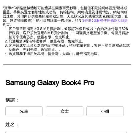
*實際5G網路數據體驗可能應某些因素而受影響，包括但不限於網絡設定/規格或
覆蓋、手機裝置之個別性能或功能、傳輸技術、網絡流量及使用情況、網站伺服
器速度、其他內容供應商的服務穏定性、天氣狀況及其他環境因素(如受大廈、山
嶺、隧道等障礙物)可能引致無線電干擾現象。須受
3香港5G服務使用條款及細則
約束。
客戶須選用指定 5G SIM月費計劃，並簽訂24個月或以上合約及繳付每月$28
行政費。客戶須於選用SIM月費計劃時，一同選購指定型號手機。每個月費計
劃可享優惠乙次。數量有限，售完即止。
只適用於3香港特選客戶，數量有限，售完即止。
客戶須成功上台及選購指定型號產品，禮品數量有限，客戶不能自選禮品款式
及顏色，先到先得，送完即止。。
送貨服務不適用於馬灣，愉景灣，大嶼山，離島指定地區。
Samsung Galaxy Book4 Pro
稱謂：
先生
女士
小姐
姓名：