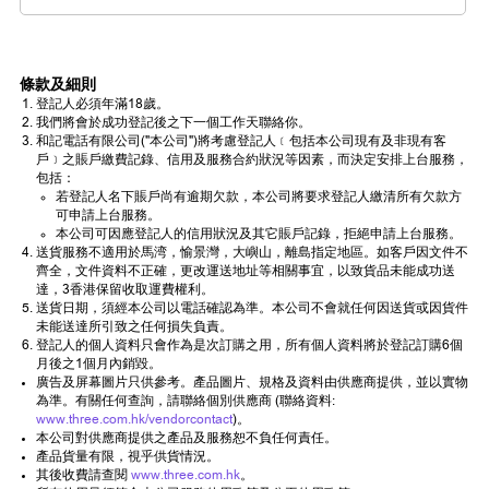
條款及細則
登記人必須年滿18歲。
我們將會於成功登記後之下一個工作天聯絡你。
和記電話有限公司("本公司")將考慮登記人﹝包括本公司現有及非現有客
戶﹞之賬戶繳費記錄、信用及服務合約狀況等因素，而決定安排上台服務，
包括：
若登記人名下賬戶尚有逾期欠款，本公司將要求登記人繳清所有欠款方
可申請上台服務。
本公司可因應登記人的信用狀況及其它賬戶記錄，拒絕申請上台服務。
送貨服務不適用於馬湾，愉景灣，大嶼山，離島指定地區。如客戶因文件不
齊全，文件資料不正確，更改運送地址等相關事宜，以致貨品未能成功送
達，3香港保留收取運費權利。
送貨日期，須經本公司以電話確認為準。本公司不會就任何因送貨或因貨件
未能送達所引致之任何損失負責。
登記人的個人資料只會作為是次訂購之用，所有個人資料將於登記訂購6個
月後之1個月內銷毀。
廣告及屏幕圖片只供參考。產品圖片、規格及資料由供應商提供，並以實物
為準。有關任何查詢，請聯絡個別供應商 (聯絡資料:
www.three.com.hk/vendorcontact
)。
本公司對供應商提供之產品及服務恕不負任何責任。
產品貨量有限，視乎供貨情況。
其後收費請查閱
www.three.com.hk
。