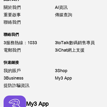
關於我們
AI資訊
重要啟事
傳媒查詢
聯絡我們
聯絡我們
3服務熱線：1033
3toTalk數碼銷售專員
電郵我們
3iChat網上支援
快速鏈接
我的賬戶
3Shop
3Business
My3 App
提防詐騙資訊
My3 App