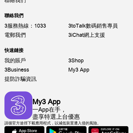
聯絡我們
聯絡我們
3服務熱線：1033
3toTalk數碼銷售專員
電郵我們
3iChat網上支援
快速鏈接
我的賬戶
3Shop
3Business
My3 App
提防詐騙資訊
My3 App
一App在手，
盡享特選上台優惠
請循官方途徑下載應用程式，以減低裝置遭入侵的風險。