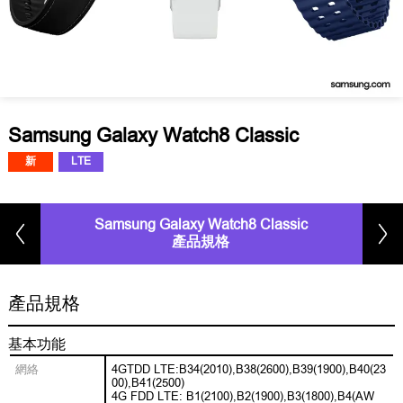
Samsung Galaxy Watch8 Classic
新
LTE
Samsung Galaxy Watch8 Classic
產品規格
產品規格
基本功能
網絡
4GTDD LTE:B34(2010),B38(2600),B39(1900),B40(23
00),B41(2500)
4G FDD LTE: B1(2100),B2(1900),B3(1800),B4(AW