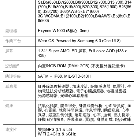
S),B5(850),B7(2600),B8(900),B12(700),B13(700),B14
(700),B18(800),B19(800),B20(800),B25(1900),B26(85
0),B28(700),B66(AWS-3),B71(600)
3G WCDMA:B1(2100),B2(1900),B4(AWS),B5(850),B
8(900)
處理器
Exynos W1000 (5核心, 3nm)
作業平台
Wear OS Powered by Samsung 6.0 (One UI 8)
屏幕
1.34” Super AMOLED 屏幕, Full color AOD (438 x
438)
#
內置64GB ROM (RAM: 2GB) (不支援外置記憶卡)
記憶體
防護等級
5ATM + IP68, MIL-STD-810H
感應器
紅外線溫度檢測器, 加速度計, 陀螺感應器, 氣壓計, 生
物電阻抗分析感應器, 電子心臟感應器, 地磁感應器,
光源感應器, 光學心率感應器
健康
抗氧化指數, 能量得分, 身體成份分析, 心血管負荷, 血
壓, 心電圖, 就寢時間建議, 作息管理, 睡眠窒息, 心率
異常, 嚴重跌倒偵測, 週期追蹤, 心率, 血氧, 壓力提示,
靜觀 (心情檢查, 呼吸訓練, 冥想), 身體組成, 跑步教練
連接性
雙頻GPS (L1 & L5)
WiFi 2.4GHz & 5GHz