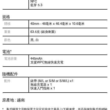
NFC
藍芽 5.3
規格
體積
40mm - 46毫米 x 46.4毫米 x 10.6毫米
重量
63.5克 (錶身剩重)
顏色
黑, 白
電池*
電池容量
445mAh
支援WPC無線快速充電
隨機配件
配件
錶帶 (M/L or S/M or S/M/L) x1
無線充電器 x 1
快速入門指南 x 1
原產地 : 越南
^
客戶購買之流動裝置之設定可提供之最高上/下載速度，並不與個別客戶所經驗