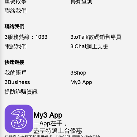
重要啟事
傳媒查詢
聯絡我們
聯絡我們
3服務熱線：1033
3toTalk數碼銷售專員
電郵我們
3iChat網上支援
快速鏈接
我的賬戶
3Shop
3Business
My3 App
提防詐騙資訊
My3 App
一App在手，
盡享特選上台優惠