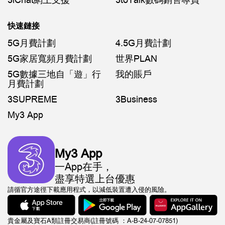
3iChat網上支援
3toTalk數碼銷售專員
快速鏈接
5G月費計劃
4.5G月費計劃
5G家居寬頻月費計劃
世界PLAN
5G數據三地自「遊」行
我的賬戶
月費計劃
3SUPREME
3Business
My3 App
My3 App
一App在手，
盡享特選上台優惠
請循官方途徑下載應用程式，以減低裝置遭入侵的風險。
貴金屬及寶石A類註冊交易商(註冊號碼 ：A-B-24-07-07851)