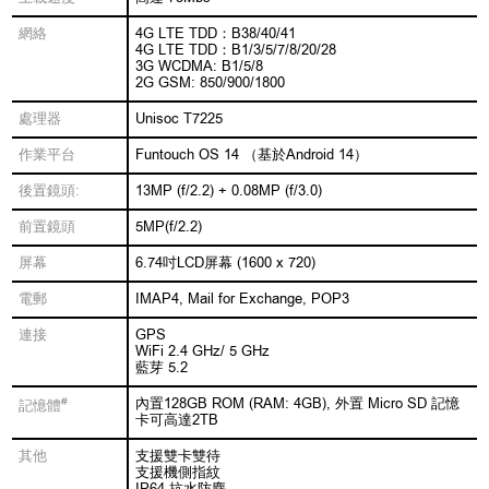
網絡
4G LTE TDD：B38/40/41
4G LTE TDD：B1/3/5/7/8/20/28
3G WCDMA: B1/5/8
2G GSM: 850/900/1800
處理器
Unisoc T7225
作業平台
Funtouch OS 14 （基於Android 14）
後置鏡頭:
13MP (f/2.2) + 0.08MP (f/3.0)
前置鏡頭
5MP(f/2.2)
屏幕
6.74吋LCD屏幕 (1600 x 720)
電郵
IMAP4, Mail for Exchange, POP3
連接
GPS
WiFi 2.4 GHz/ 5 GHz
藍芽 5.2
#
內置128GB ROM (RAM: 4GB), 外置 Micro SD 記憶
記憶體
卡可高達2TB
其他
支援雙卡雙待
支援機側指紋