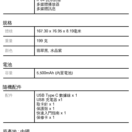
IP64 抗水防塵
多媒體播放器
多媒體訊息
規格
體積
167.30 x 76.95 x 8.19毫米
重量
199 克
顏色
翡翠黑, 水晶紫
電池
容量
5,500mAh (內置電池)
隨機配件
配件
USB Type C 數據線 x 1
USB 充電器 x1
取卡針 x 1
保護殼 x 1
快速入門指南 x 1
保修卡 x 1
原產地 : 中國