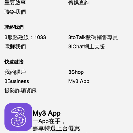
重要啟事
傳媒查詢
聯絡我們
聯絡我們
3服務熱線：1033
3toTalk數碼銷售專員
電郵我們
3iChat網上支援
快速鏈接
我的賬戶
3Shop
3Business
My3 App
提防詐騙資訊
My3 App
一App在手，
盡享特選上台優惠