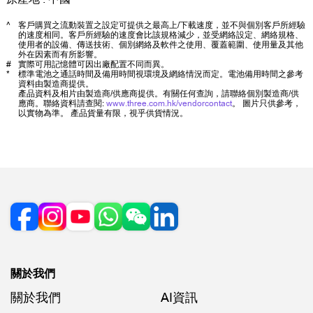
^
客戶購買之流動裝置之設定可提供之最高上/下載速度，並不與個別客戶所經驗
的速度相同。客戶所經驗的速度會比該規格減少，並受網絡設定、網絡規格、
使用者的設備、傳送技術、個別網絡及軟件之使用、覆蓋範圍、使用量及其他
外在因素而有所影響。
#
實際可用記憶體可因出廠配置不同而異。
*
標準電池之通話時間及備用時間視環境及網絡情況而定。電池備用時間之參考
資料由製造商提供。
產品資料及相片由製造商/供應商提供。有關任何查詢，請聯絡個別製造商/供
應商。聯絡資料請查閱:
www.three.com.hk/vendorcontact
。 圖片只供參考，
以實物為準。 產品貨量有限，視乎供貨情況。
關於我們
關於我們
AI資訊