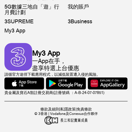
5G數據三地自「遊」行
我的賬戶
月費計劃
3SUPREME
3Business
My3 App
My3 App
一App在手，
盡享特選上台優惠
請循官方途徑下載應用程式，以減低裝置遭入侵的風險。
貴金屬及寶石A類註冊交易商(註冊號碼 ：A-B-24-07-07851)
條款及細則
|
私隱政策
|
免責條款
© 3香港 | Vodafone及Conexus合作夥伴