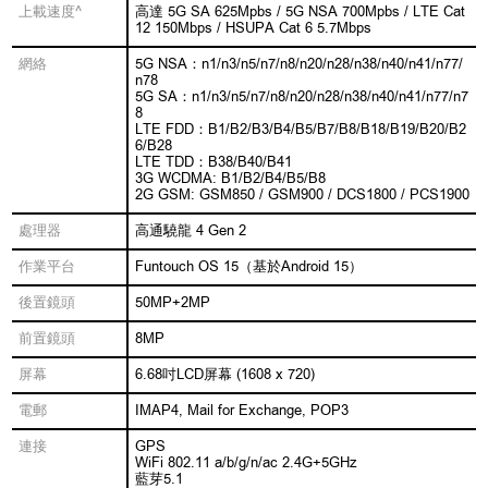
上載速度^
高達 5G SA 625Mpbs / 5G NSA 700Mpbs / LTE Cat
12 150Mbps / HSUPA Cat 6 5.7Mbps
網絡
5G NSA：n1/n3/n5/n7/n8/n20/n28/n38/n40/n41/n77/
n78
5G SA：n1/n3/n5/n7/n8/n20/n28/n38/n40/n41/n77/n7
8
LTE FDD：B1/B2/B3/B4/B5/B7/B8/B18/B19/B20/B2
6/B28
LTE TDD：B38/B40/B41
3G WCDMA: B1/B2/B4/B5/B8
2G GSM: GSM850 / GSM900 / DCS1800 / PCS1900
處理器
高通驍龍 4 Gen 2
作業平台
Funtouch OS 15（基於Android 15）
後置鏡頭
50MP+2MP
前置鏡頭
8MP
屏幕
6.68吋LCD屏幕 (1608 x 720)
電郵
IMAP4, Mail for Exchange, POP3
連接
GPS
WiFi 802.11 a/b/g/n/ac 2.4G+5GHz
藍芽5.1