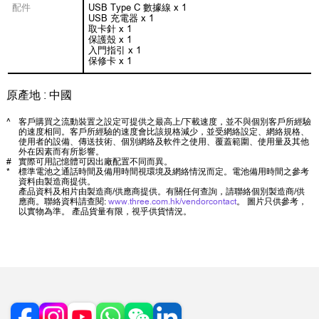
配件
USB Type C 數據線 x 1
USB 充電器 x 1
取卡針 x 1
保護殼 x 1
入門指引 x 1
保修卡 x 1
原產地 : 中國
^
客戶購買之流動裝置之設定可提供之最高上/下載速度，並不與個別客戶所經驗
的速度相同。客戶所經驗的速度會比該規格減少，並受網絡設定、網絡規格、
使用者的設備、傳送技術、個別網絡及軟件之使用、覆蓋範圍、使用量及其他
外在因素而有所影響。
#
實際可用記憶體可因出廠配置不同而異。
*
標準電池之通話時間及備用時間視環境及網絡情況而定。電池備用時間之參考
資料由製造商提供。
產品資料及相片由製造商/供應商提供。有關任何查詢，請聯絡個別製造商/供
應商。聯絡資料請查閱:
www.three.com.hk/vendorcontact
。 圖片只供參考，
以實物為準。 產品貨量有限，視乎供貨情況。