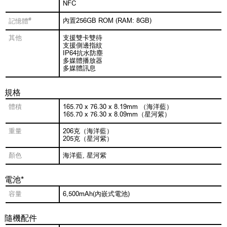
NFC
#
內置256GB ROM (RAM: 8GB)
記憶體
其他
支援雙卡雙待
支援側邊指紋
IP64抗水防塵
多媒體播放器
多媒體訊息
規格
體積
165.70 x 76.30 x 8.19mm （海洋藍）
165.70 x 76.30 x 8.09mm（星河紫）
重量
206克（海洋藍）
205克（星河紫）
顏色
海洋藍, 星河紫
電池*
容量
6,500mAh(內嵌式電池)
隨機配件