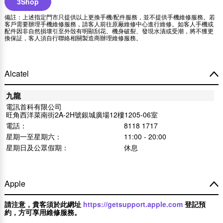
3Shop
備註：上述指定門市只提供以上更換手機/配件服務，並不提供手機維修服務。若
客戶需要辦理手機維修服務，請客人前往原厰維修中心進行維修。如客人手機或
配件因非自然損壞引至外殼有明顯刮花、機身破裂、發現水漬或受潮，將不獲更
換保証，客人須自行聯絡相關製造商辦理維修服務。
Alcatel
九龍
電訊首科有限公司
旺角西洋菜南街2A-2H號銀城廣場12樓1205-06室
電話：
8118 1717
星期一至星期六：
11:00 - 20:00
星期日及公眾假期：
休息
Apple
請注意，貴客須於此網址
https://getsupport.apple.com
登記預
約，方可享用維修服務。