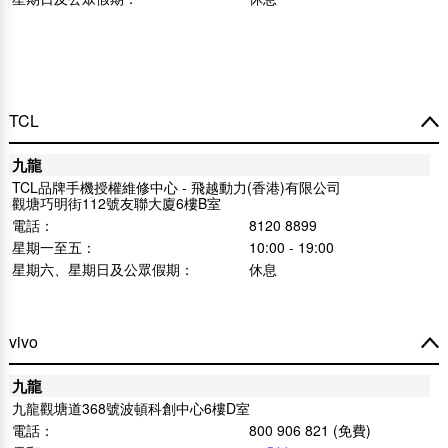
TCL
九龍
TCL品牌手機授權維修中心 - 飛越動力(香港)有限公司
觀塘巧明街112號友聯大廈6樓B室
電話：
8120 8899
星期一至五：
10:00 - 19:00
星期六、星期日及公眾假期：
休息
vivo
九龍
九龍觀塘道368號波頓科創中心6樓D室
電話：
800 906 821 (免費)