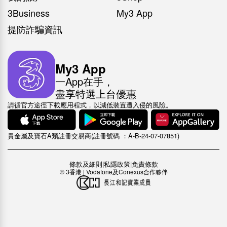
3Business
My3 App
提防詐騙資訊
My3 App
一App在手，
盡享特選上台優惠
請循官方途徑下載應用程式，以減低裝置遭入侵的風險。
貴金屬及寶石A類註冊交易商(註冊號碼 ：A-B-24-07-07851)
條款及細則
|
私隱政策
|
免責條款
© 3香港 | Vodafone及Conexus合作夥伴