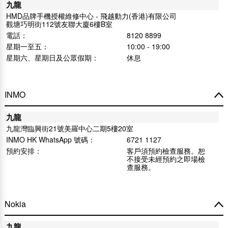
九龍
HMD品牌手機授權維修中心 - 飛越動力(香港)有限公司
觀塘巧明街112號友聯大廈6樓B室
電話：
8120 8899
星期一至五：
10:00 - 19:00
星期六、星期日及公眾假期：
休息
INMO
九龍
九龍灣臨興街21號美羅中心二期5樓20室
INMO HK WhatsApp 號碼：
6721 1127
預約安排：
客戶須預約檢查服務。恕
不接受未經預約之即場檢
查服務。
Nokia
九龍