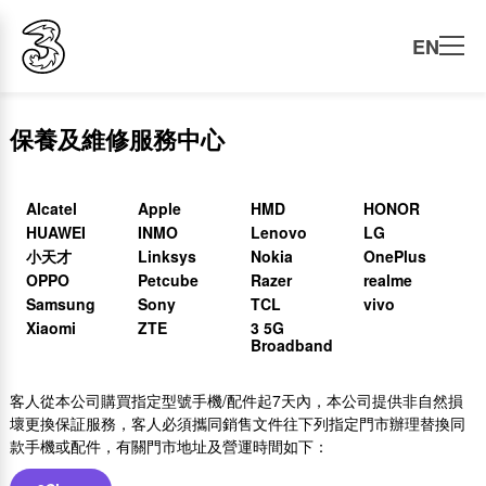
EN
保養及維修服務中心
Alcatel
Apple
HMD
HONOR
HUAWEI
INMO
Lenovo
LG
小天才
Linksys
Nokia
OnePlus
OPPO
Petcube
Razer
realme
Samsung
Sony
TCL
vivo
Xiaomi
ZTE
3 5G
Broadband
客人從本公司購買指定型號手機/配件起7天內，本公司提供非自然損
壞更換保証服務，客人必須攜同銷售文件往下列指定門市辦理替換同
款手機或配件，有關門市地址及營運時間如下：