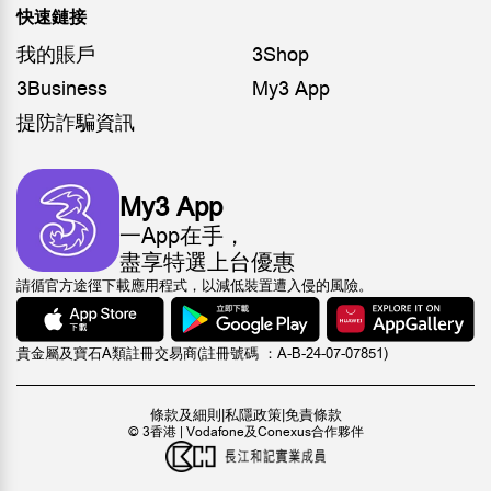
快速鏈接
我的賬戶
3Shop
3Business
My3 App
提防詐騙資訊
My3 App
一App在手，
盡享特選上台優惠
請循官方途徑下載應用程式，以減低裝置遭入侵的風險。
貴金屬及寶石A類註冊交易商(註冊號碼 ：A-B-24-07-07851)
條款及細則
|
私隱政策
|
免責條款
© 3香港 | Vodafone及Conexus合作夥伴