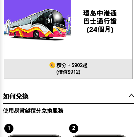
積分 + $902起
(價值$912)
如何兌換
使用易賞錢積分兌換服務
1
2