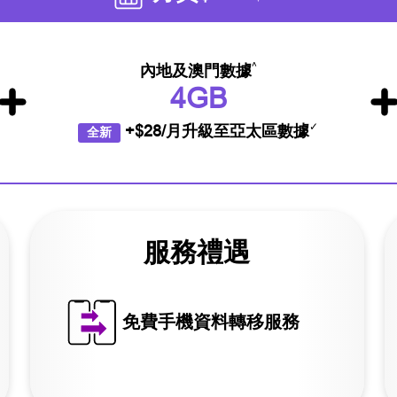
^
內地及澳門數據
4GB
✓
+$28/月升級至亞太區數據
全新
服務禮遇
免費手機資料轉移服務