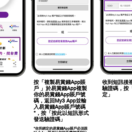
按「複製易賞錢App賬
收到短訊後
」
戶 」於易賞錢App複製
驗證碼，按
你的易賞錢App賬戶號
定」
碼，返回My3 App並輸
入易賞錢App賬戶號碼
*，按「按此以短訊形式
發送驗證碼」
*你所綁定的易賞錢App賬戶必須跟