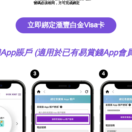
號碼必須相同，方可完成綁定
立即綁定滙豐白金Visa卡
賞錢App賬戶 (適用於已有易賞錢App會
3
4