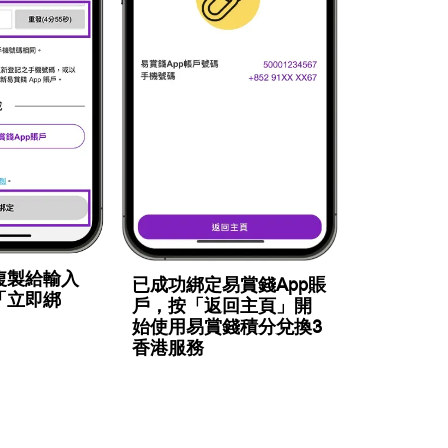
複製給輸入
已成功綁定易賞錢App賬
「立即綁
戶，按「返回主頁」開
始使用易賞錢積分兌換3
香港服務