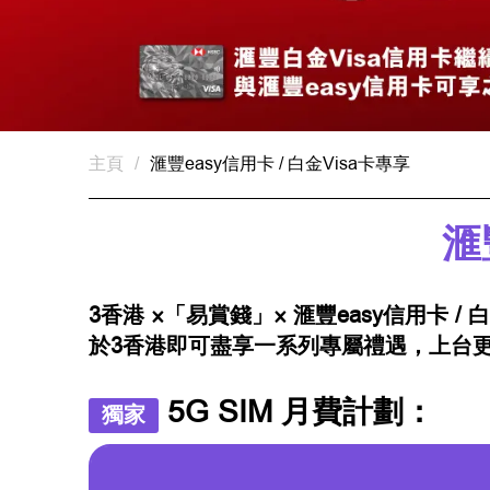
主頁
/
滙豐easy信用卡 / 白金Visa卡專享
滙
3香港 ×「易賞錢」× 滙豐easy信用卡 /
於3香港即可盡享一系列專屬禮遇，上台
5G SIM 月費計劃：
獨家