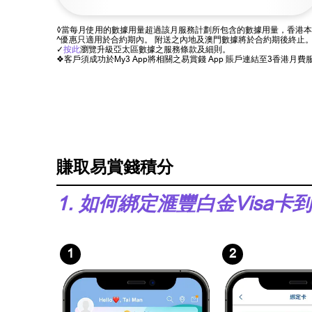
◊當每月使用的數據用量超過該月服務計劃所包含的數據用量，香港本
^優惠只適用於合約期內。 附送之內地及澳門數據將於合約期後終止。
✓
按此
瀏覽升級亞太區數據之服務條款及細則。
❖客戶須成功於My3 App將相關之易賞錢 App 賬戶連結至3香
賺取易賞錢積分
1. 如何綁定滙豐白金Visa卡
1
2