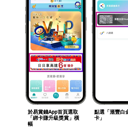
於易賞錢App首頁選取
點選「滙豐白金V
「綁卡賺升級獎賞」橫
卡」
幅