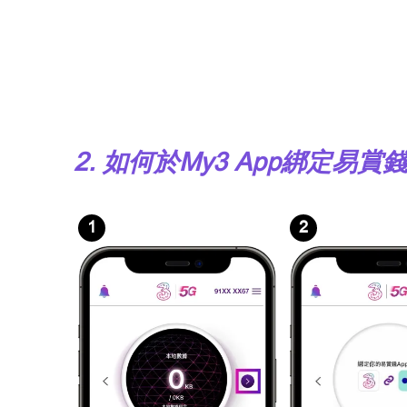
2. 如何於My3 App綁定易
1
2