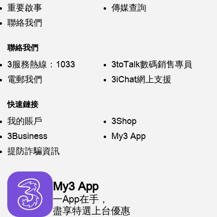
重要啟事
傳媒查詢
聯絡我們
聯絡我們
3服務熱線：1033
3toTalk數碼銷售專員
電郵我們
3iChat網上支援
快速鏈接
我的賬戶
3Shop
3Business
My3 App
提防詐騙資訊
My3 App
一App在手，
盡享特選上台優惠