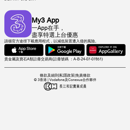
My3 App
一App在手，
盡享特選上台優惠
請循官方途徑下載應用程式，以減低裝置遭入侵的風險。
貴金屬及寶石A類註冊交易商(註冊號碼 ：A-B-24-07-07851)
條款及細則
|
私隱政策
|
免責條款
© 3香港 | Vodafone及Conexus合作夥伴