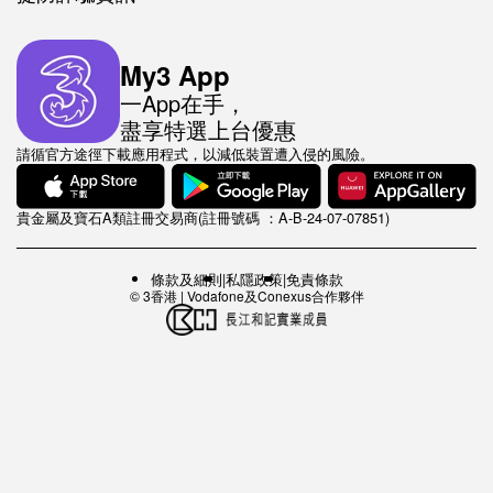
My3 App
一App在手，
盡享特選上台優惠
請循官方途徑下載應用程式，以減低裝置遭入侵的風險。
貴金屬及寶石A類註冊交易商(註冊號碼 ：A-B-24-07-07851)
條款及細則
|
私隱政策
|
免責條款
© 3香港 | Vodafone及Conexus合作夥伴