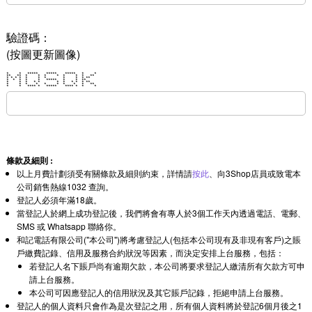
驗證碼：
(按圖更新圖像)
* * ***** ***** ***** * *
** ** * * * * * * * **
* * * * * * * * * * **
* * * * * ***** * * **
* * * * * * * * * * **
* * * * * * * * * **
* * **** * ***** **** * * *
條款及細則 :
以上月費計劃須受有關條款及細則約束，詳情請
按此
、向3Shop店員或致電本
公司銷售熱線1032 查詢。
登記人必須年滿18歲。
當登記人於網上成功登記後，我們將會有專人於3個工作天內透過電話、電郵、
SMS 或 Whatsapp 聯絡你。
和記電話有限公司("本公司")將考慮登記人(包括本公司現有及非現有客戶)之賬
戶繳費記錄、信用及服務合約狀況等因素，而決定安排上台服務，包括：
若登記人名下賬戶尚有逾期欠款，本公司將要求登記人繳清所有欠款方可申
請上台服務。
本公司可因應登記人的信用狀況及其它賬戶記錄，拒絕申請上台服務。
登記人的個人資料只會作為是次登記之用，所有個人資料將於登記6個月後之1