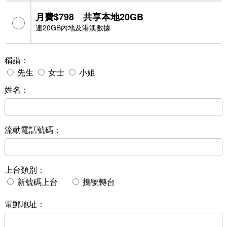
月費$798 共享本地20GB
連20GB內地及港澳數據
稱謂：
先生
女士
小姐
姓名：
流動電話號碼：
上台類別：
新號碼上台
攜號轉台
電郵地址：