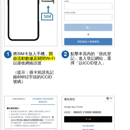
1
將SIM卡放入手機，
開
2
點擊本頁內的「按此登
啟流動數據及關閉Wi-Fi
記」進入登記網站，選
以接收網絡訊號
擇「以ICCID登入」
（提示：插卡前請先記
錄89852字頭的ICCID
號碼）