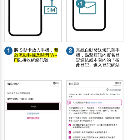
1
將 SIM卡放入手機，
開
2
系統自動發送短訊至手
啟流動數據及關閉 Wi-
機，點擊短訊內實名登
Fi
以接收網絡訊號
記連結或本頁內的「按
此登記」進入登記網站