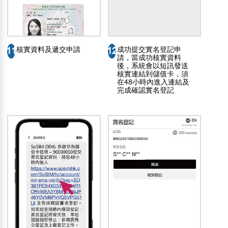
核實資料及遞交申請
成功提交實名登記申
11
12
請，當成功核實資料
後，系統會以短訊發送
核實連結到儲值卡，須
在48小時內進入連結及
完成確認實名登記