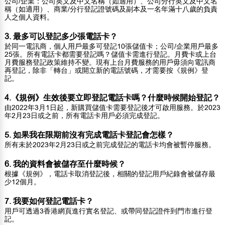
公司/企業：公司英文及中文名稱（如適用）、公司分行英文及中文名
稱（如適用）、商業/分行登記證號碼及副本及一名年滿十八歲的負責
人之個人資料。
3. 最多可以登記多少張電話卡？
於同一電訊商，個人用戶最多可登記10張儲值卡；公司/企業用戶最多
25張。所有電話卡都需要登記嗎？儲值卡需進行登記。月費卡或上台
月費服務登記政策維持不變。現有上台月費服務的用戶毋須向電訊商
再登記，除非「轉台」或開立新的電話號碼，才需要按《規例》登
記。
4.《規例》生效後要立即登記電話卡嗎？什麼時候開始登記？
由2022年3月1日起，新購買儲值卡需要登記後才可啟用服務。於2023
年2月23日或之前，所有電話卡用戶必須完成登記。
5. 如果我在限期前沒有完成電話卡登記會怎樣？
所有未於2023年2月23日或之前完成登記的電話卡均會被暫停服務。
6. 我的資料會被儲存至什麼時候？
根據《規例》，電話卡取消登記後，相關的登記用戶紀錄會被儲存最
少12個月。
7. 我要如何登記電話卡？
用戶可透過3香港網頁進行實名登記、或帶同登記證件到門市進行登
記。