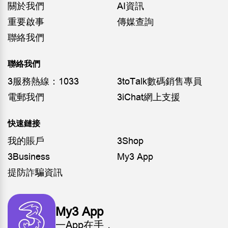
關於我們
AI資訊
重要啟事
傳媒查詢
聯絡我們
聯絡我們
3服務熱線：1033
3toTalk數碼銷售專員
電郵我們
3iChat網上支援
快速鏈接
我的賬戶
3Shop
3Business
My3 App
提防詐騙資訊
My3 App
一App在手，