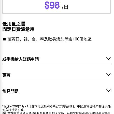
$98
/日
低用量之選
固定日費隨意用
覆蓋日、韓、台、泰及歐美澳加等逾160個地區
或手機輸入短碼申請
覆蓋
常見問題
*根據2026年1月21日各本地流動網絡商官方網站資料。中國廣電現時未有提供任
何入境漫遊服務。
5G 漫遊服務只適用於 5G服務月費計劃之客戶、於指定國家/地區及網絡使用支援