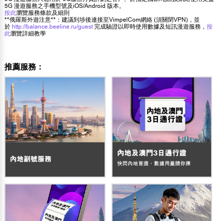
5G 漫遊服務之手機型號及iOS/Android 版本。
按此
瀏覽服務條款及細則
**俄羅斯外遊注意**：建議到埗後連接至VimpelCom網絡 (須關閉VPN)，並
於
http://balance.beeline.ru/guest
完成驗證以即時使用數據及短訊漫遊服務，
按
此
瀏覽詳細教學
推薦服務：