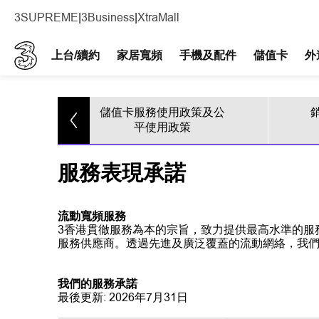
3SUPREME
|
3Business
|
XtraMall
上台/續約
家居寬頻
手機及配件​
儲值卡
外
儲值卡服務使用政策及公
款
平使用政策
服務表現承諾
流動寬頻服務
3香港貫徹服務為本的宗旨，致力提供最高水準的服務質
服務供應商。透過先進及廣泛覆蓋的流動網絡，我
我們的服務承諾
最後更新: 2026年7月31日