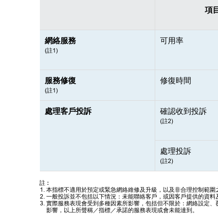
項
網絡服務
可用率
(註1)
服務修復
修復時間
(註1)
處理客戶投訴
確認收到投訴
(註2)
處理投訴
(註2)
註︰
本指標不適用於預定或緊急網絡維修及升級，以及非合理控制範圍
一般投訴並不包括以下情況：未能聯絡客戶，或因客戶提供的資料
實際服務表現會受到多種因素所影響，包括但不限於：網絡設定、
影響，以上所聲稱／指標／承諾的服務表現或會未能達到。