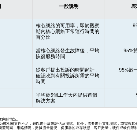
目
一般說明
表
核心網絡的可用率，即於觀察
9
期內核心網絡正常運行時間的
百分比
當核心網絡發生故障後，平均
95%
恢復服務時間
從客戶提出投訴的時間起計，
95%於
確認收到有關投訴所需的平均
時間
平均於5個工作天內提供首個
解決方案
之內的情況。
及/或相關文件不足，難以進行故障評估及測試。此外，需要進行實地測試，或需與其
覆蓋範圍、網絡情況，數據流量情況，伺服器的取存狀態，客戶數量，硬件或軟件限