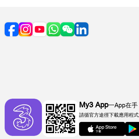
My3 App
一App在手
請循官方途徑下載應用程式