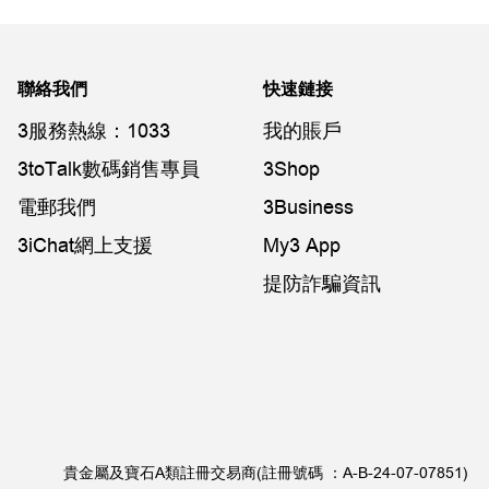
聯絡我們
快速鏈接
3服務熱線：1033
我的賬戶
3toTalk數碼銷售專員
3Shop
電郵我們
3Business
3iChat網上支援
My3 App
提防詐騙資訊
貴金屬及寶石A類註冊交易商(註冊號碼 ：A-B-24-07-07851)