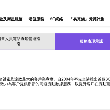
遊及衛星服務
增值服務
5G網絡
「易賞錢」獎賞計劃
銷售人員電話直銷營運指
服務表現承諾
引
素及達致最大的客戶滿意度。自2004年率先全港推出首個3G網
們致力為客戶提供嶄新的高速流動數據服務，以提升客戶在流動