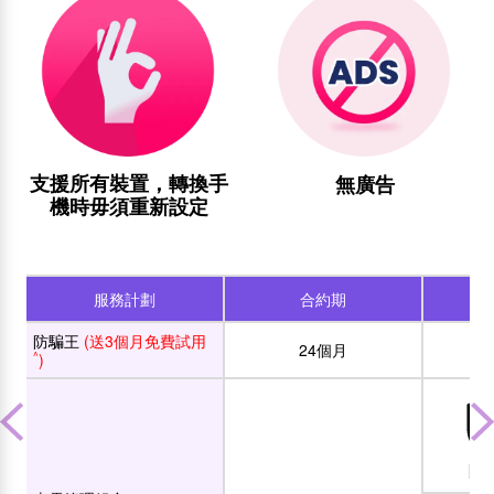
支援所有裝置，轉換手
無廣告
機時毋須重新設定
服務計劃
合約期
防騙王
(送3個月免費試用
24個月
^
)
防