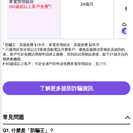
來電管理組合
24個月
#
(60歲或以上客戶免費
)
Call 
服務
* 防騙王：其後收費 $19/月；來電管理組合：其後收費 $28/月
^ 只適用於首次登記之3香港流動電話月費客戶。優惠及服務須受條款及細則約
束。客戶可於免費試用期申請終止服務，否則於試用期結束後，餘下21個月合約
期將會繼續。
# 60歲或以上客戶，可於全港門市申請免費來電管理組合，見
詳情
。
了解更多提防詐騙資訊
常見問題
Q1. 什麼是「防騙王」？