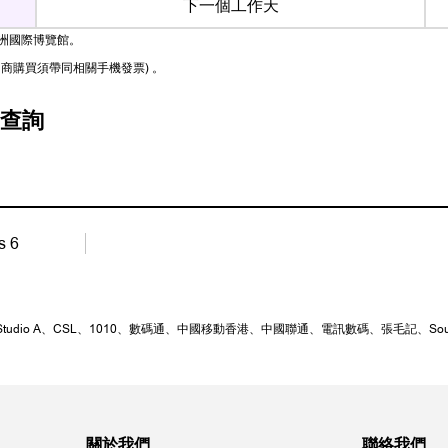
下一個工作天
亞洲國際博覽館。
售商購買須帶同相關手機發票) 。
查詢
s 6
tudio A、CSL、1010、數碼通、中國移動香港、中國聯通、電訊數碼、張毛記、Sound & V
關於我們
聯絡我們