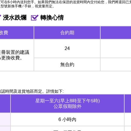
置可在6小時內送到您手。如果我們無法在保證的送貨時間內交付給您，我們將退回已
型號新換手機 / 手錶，視貨量而定。
浸水跌爛
轉換心情
收費
合約期
24
註冊裝置的建議
%更換收費。
無合約
確認時間及送貨地區而定。詳情如下:
星期一至六(早上8時至下午5時)
公眾假期除外
6 小時內