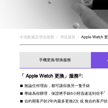
本地數據及增值服務
/
增值服務
/
Apple Watch
手機更換/替換服務
@
「 Apple Watch 更換」服務
:
無論任何理由，都可讓你換另一隻手錶
^
專線為你辦理，保證將手錶6小時迅速送到你手
合約期客戶於2年內最多更換2次 或 無合約客戶於