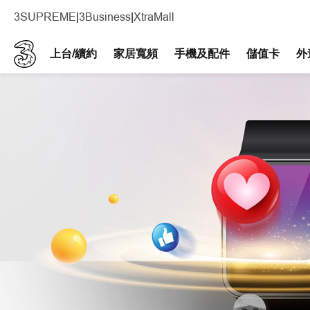
3SUPREME
|
3Business
|
XtraMall
上台/續約
家居寬頻
手機及配件​
儲值卡
外