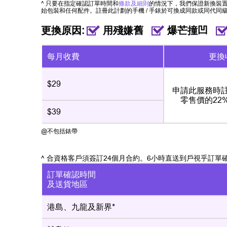
^ 只要在指定確認訂單時間和
條款及細則
的情況下，我們保證新換裝
始包裝和任何配件。註冊此計劃的手機 / 手錶於可換成同款或同代同級
更換原因:
用殘嫌舊
爆芒撞凹
每月收費
更換
$29
申請此服務時
零售價的22
$39
@不包括錶帶
^ 合資格客戶須簽訂24個月合約。6小時直送到戶視乎訂單
訂單確認時間
及送貨地區
港島、九龍及新界*