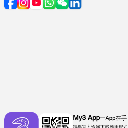
My3 App
一App在手
請循官方途徑下載應用程式