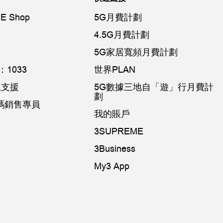
E Shop
5G月費計劃
4.5G月費計劃
5G家居寬頻月費計劃
1033
世界PLAN
網上支援
5G數據三地自「遊」行月費計
劃
k數碼銷售專員
我的賬戶
3SUPREME
3Business
My3 App