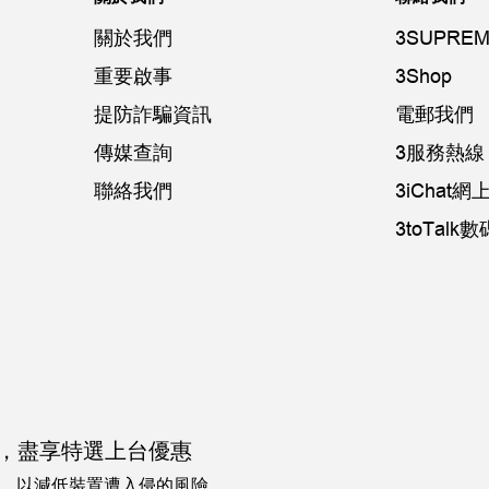
關於我們
3SUPREM
重要啟事
3Shop
提防詐騙資訊
電郵我們
傳媒查詢
3服務熱線：
聯絡我們
3iChat
3toTal
，
盡享特選上台優惠
，以減低裝置遭入侵的風險。