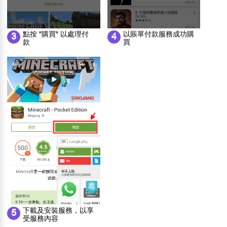
以賬單付款服務成功購
點按 "購買" 以處理付
4
3
買
款
下載及安裝服務，以享
5
受服務內容