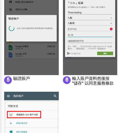
驗證賬戶
輸入賬戶資料然後按
5
6
"儲存" 以同意服務條款