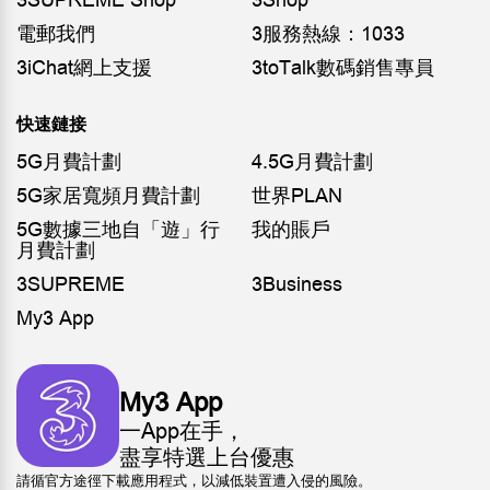
3SUPREME Shop
3Shop
電郵我們
3服務熱線：1033
3iChat網上支援
3toTalk數碼銷售專員
快速鏈接
5G月費計劃
4.5G月費計劃
5G家居寬頻月費計劃
世界PLAN
5G數據三地自「遊」行
我的賬戶
月費計劃
3SUPREME
3Business
My3 App
My3 App
一App在手，
盡享特選上台優惠
請循官方途徑下載應用程式，以減低裝置遭入侵的風險。