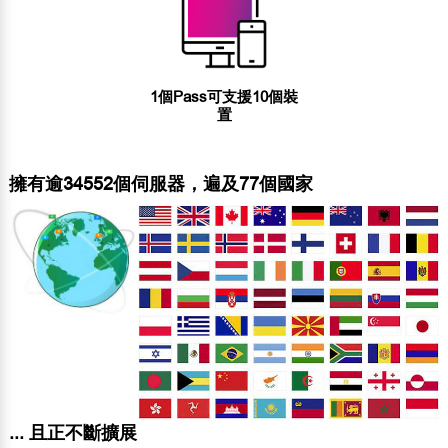
1個Pass可支援10個裝
置
擁有逾34552個伺服器，遍及77個國家
... 且正不斷擴展