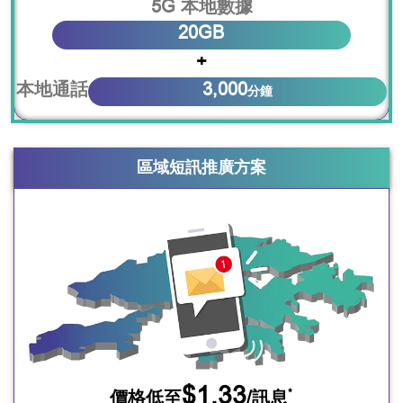
5G 本地數據
20GB
+
本地通話
3,000
分鐘
區域短訊推廣方案
$1.33
*
價格低至
/訊息