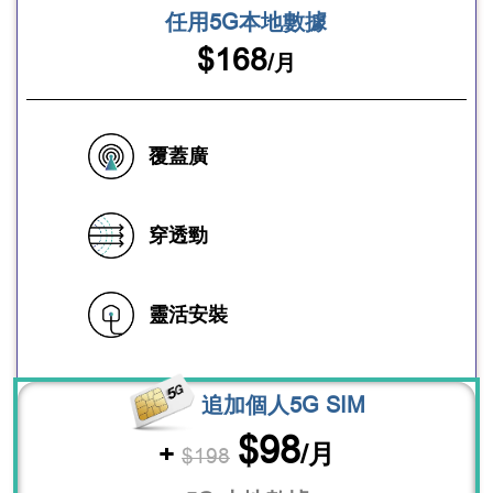
任用5G本地數據
$168
/月
覆蓋廣
穿透勁
靈活安裝
追加個人5G SIM
$98
+
/月
$198