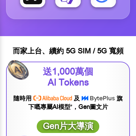
而家上台、續約 5G SIM / 5G 寬頻
送1,000萬個
AI Tokens
隨時用
及
旗
下嘅專屬AI模型
，Gen圖文片
#
Gen片大導演