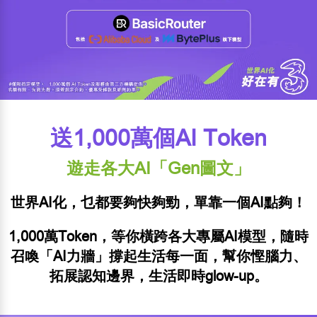
送1,000萬個AI Token
遊走各大AI「Gen圖文」
世界AI化，乜都要夠快夠勁，單靠一個AI點夠！
1,000萬Token，等你橫跨各大專屬AI模型，隨時
召喚「AI力牆」撐起生活每一面，幫你慳腦力、
拓展認知邊界，生活即時
glow-up
。