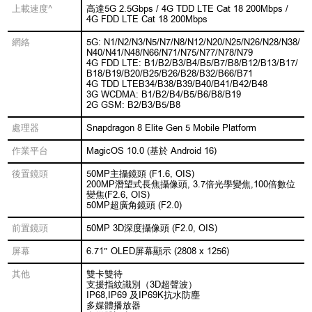
上載速度^
高達5G 2.5Gbps / 4G TDD LTE Cat 18 200Mbps /
4G FDD LTE Cat 18 200Mbps
網絡
5G: N1/N2/N3/N5/N7/N8/N12/N20/N25/N26/N28/N38/
N40/N41/N48/N66/N71/N75/N77/N78/N79
4G FDD LTE: B1/B2/B3/B4/B5/B7/B8/B12/B13/B17/
B18/B19/B20/B25/B26/B28/B32/B66/B71
4G TDD LTEB34/B38/B39/B40/B41/B42/B48
3G WCDMA: B1/B2/B4/B5/B6/B8/B19
2G GSM: B2/B3/B5/B8
處理器
Snapdragon 8 Elite Gen 5 Mobile Platform
作業平台
MagicOS 10.0 (基於 Android 16)
後置鏡頭
50MP主攝鏡頭 (F1.6, OIS)
200MP潛望式長焦攝像頭, 3.7倍光學變焦,100倍數位
變焦(F2.6, OIS)
50MP超廣角鏡頭 (F2.0)
前置鏡頭
50MP 3D深度攝像頭 (F2.0, OIS)
屏幕
6.71” OLED屏幕顯示 (2808 x 1256)
其他
雙卡雙待
支援指紋識別（3D超聲波）
IP68,IP69 及IP69K抗水防塵
多媒體播放器