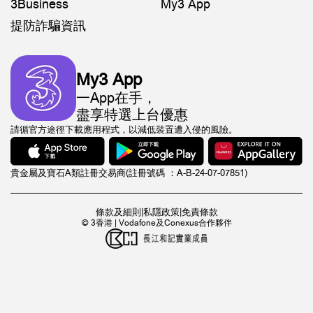
3Business
My3 App
提防詐騙資訊
My3 App
一App在手，
盡享特選上台優惠
請循官方途徑下載應用程式，以減低裝置遭入侵的風險。
貴金屬及寶石A類註冊交易商(註冊號碼 ：A-B-24-07-07851)
條款及細則
|
私隱政策
|
免責條款
© 3香港 | Vodafone及Conexus合作夥伴