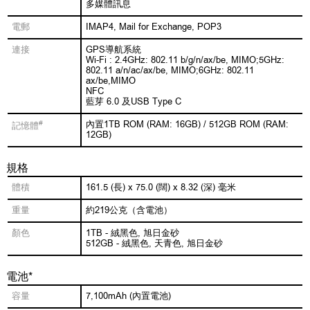
多媒體訊息
電郵
IMAP4, Mail for Exchange, POP3
連接
GPS導航系統
Wi-Fi : 2.4GHz: 802.11 b/g/n/ax/be, MIMO;5GHz:
802.11 a/n/ac/ax/be, MIMO;6GHz: 802.11
ax/be,MIMO
NFC
藍芽 6.0 及USB Type C
#
內置1TB ROM (RAM: 16GB) / 512GB ROM (RAM:
記憶體
12GB)
規格
體積
161.5 (長) x 75.0 (闊) x 8.32 (深) 毫米
重量
約219公克（含電池）
顏色
1TB - 絨黑色, 旭日金砂
512GB - 絨黑色, 天青色, 旭日金砂
電池*
容量
7,100mAh (內置電池)