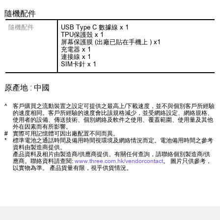
隨機配件
隨機配件
USB Type C 數據線 x 1
TPU保護殼 x 1
屏幕保護膜 (出廠已貼在手機上 ) x1
充電器 x 1
連接線 x 1
SIM卡針 x 1
原產地 : 中國
^
客戶購買之流動裝置之設定可提供之最高上/下載速度，並不與個別客戶所經驗
的速度相同。客戶所經驗的速度會比該規格減少，並受網絡設定、網絡規格、
使用者的設備、傳送技術、個別網絡及軟件之使用、覆蓋範圍、使用量及其他
外在因素而有所影響。
#
實際可用記憶體可因出廠配置不同而異。
*
標準電池之通話時間及備用時間視環境及網絡情況而定。電池備用時間之參考
資料由製造商提供。
產品資料及相片由製造商/供應商提供。有關任何查詢，請聯絡個別製造商/供
應商。聯絡資料請查閱:
www.three.com.hk/vendorcontact
。 圖片只供參考，
以實物為準。 產品貨量有限，視乎供貨情況。