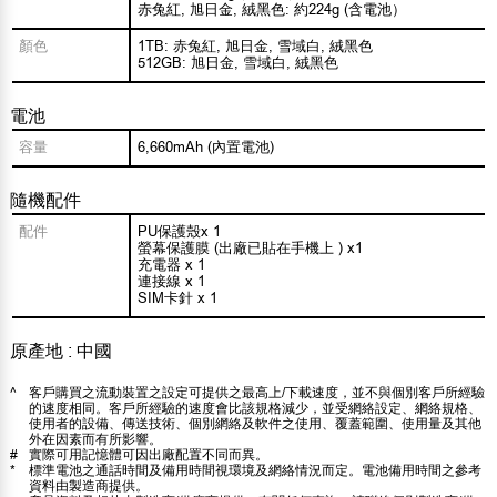
赤兔紅, 旭日金, 絨黑色: 約224g (含電池）
顏色
1TB: 赤兔紅, 旭日金, 雪域白, 絨黑色
512GB: 旭日金, 雪域白, 絨黑色
電池
容量
6,660mAh (內置電池)
隨機配件
配件
PU保護殼x 1
螢幕保護膜 (出廠已貼在手機上 ) x1
充電器 x 1
連接線 x 1
SIM卡針 x 1
原產地 : 中國
^
客戶購買之流動裝置之設定可提供之最高上/下載速度，並不與個別客戶所經驗
的速度相同。客戶所經驗的速度會比該規格減少，並受網絡設定、網絡規格、
使用者的設備、傳送技術、個別網絡及軟件之使用、覆蓋範圍、使用量及其他
外在因素而有所影響。
#
實際可用記憶體可因出廠配置不同而異。
*
標準電池之通話時間及備用時間視環境及網絡情況而定。電池備用時間之參考
資料由製造商提供。