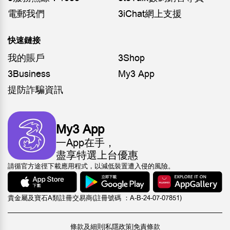
電郵我們
3iChat網上支援
快速鏈接
我的賬戶
3Shop
3Business
My3 App
提防詐騙資訊
My3 App
一App在手，
盡享特選上台優惠
請循官方途徑下載應用程式，以減低裝置遭入侵的風險。
貴金屬及寶石A類註冊交易商(註冊號碼 ：A-B-24-07-07851)
條款及細則
|
私隱政策
|
免責條款