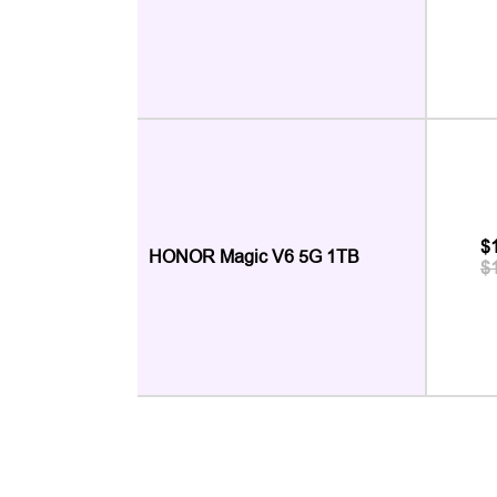
$
HONOR Magic V6 5G 1TB
$