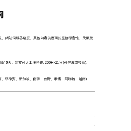
詢
情況、網站伺服器速度、其他內容供應商的服務穏定性、天氣狀
需支付人工服務費: 200HKD/次(外屏幕或後蓋);
蘭、菲律賓、新加坡、南韓、台灣、泰國、阿聯酋、越南)