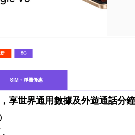
新
5G
SIM + 淨機優惠
，享世界通用數據及外遊通話分鐘及
)
B