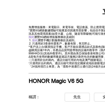
免費增值服務：來電顯示、來電等候、電話會議、防止擅用電
*實際5G網路數據體驗可能應某些因素而受影響，包括但不
況及其他環境因素(如受大廈、山嶺、隧道等障礙物)可能引致
按此
瀏覽5G網絡增值服務條款及細則
按此
瀏覽手機計劃服務條款及細則。
只適用於3香港特選客戶，數量有限，售完即止。
^客戶須上台/購買指定手機，客戶不能自選禮品款式及顏色(隨
@購買設備1年內，非產品品質問題導致的設備外觀零件（限內屏
998HKD/次(其他外觀零件)。意外寶由美亞保險香港有限公
∆當每月使用的數據用量超過該月服務計劃所包含的數據用量，
♢只適用於合約期內。通話分鐘可用於內地及澳門接聽電話、
˅只適用於合約期內。通話分鐘可用於指定國家或地區接聽電話
「24張跨境巴士車票」為「環島中港通巴士通行證(24個月合約
HONOR Magic V6 5G
稱謂：
先生