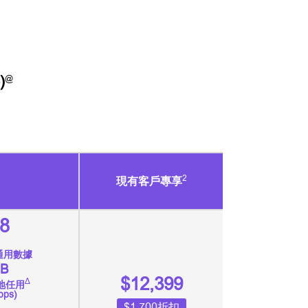
)
@
2
現有客戶專享
8
通用數據
B
$12,399
∆
地任用
ps)
$1,700折扣