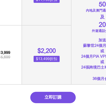
50
內地及澳門通
及
20
外遊通話
加送
蘇黎世24個
$2,200
或
13,999
24個月PIA 
15,699
$13,499折扣
或
24張跨境巴士
36個月
立即訂購