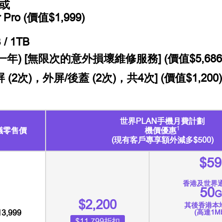
 或
ro (價值$1,999)
 / 1TB
) [無限次的意外損壞維修服務] (價值$5,686
次)，外屏/後蓋 (2次)，共4次] (價值$1,200)
世界PLAN手機月費計劃
1
議零售價
機價優惠
(現有客戶專享額外減多$500)
$59
香港及世界
50
G
$2,200
其後香港本
(高達1Mb
13,999
$11,799折扣