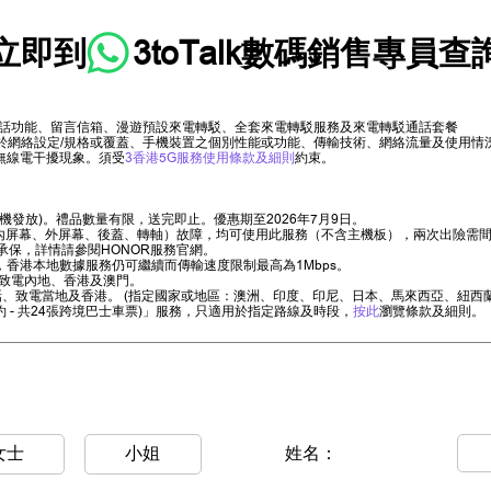
立即到
3toTalk數碼銷售專員
查
話功能、留言信箱、漫遊預設來電轉駁、全套來電轉駁服務及來電轉駁通話套餐
限於網絡設定/規格或覆蓋、手機裝置之個別性能或功能、傳輸技術、網絡流量及使用
無線電干擾現象。須受
3香港5G服務使用條款及細則
約束。
機發放)。禮品數量有限，送完即止。優惠期至2026年7月9日。
幕、外屏幕、後蓋、轉軸）故障，均可使用此服務（不含主機板），兩次出險需間隔15天。
司承保，詳情請參閱HONOR服務官網。
香港本地數據服務仍可繼續而傳輸速度限制最高為1Mbps。
致電內地、香港及澳門。
、致電當地及香港。 (指定國家或地區：澳洲、印度、印尼、日本、馬來西亞、紐西
 - 共24張跨境巴士車票)」服務，只適用於指定路線及時段，
按此
瀏覽條款及細則。
女士
小姐
姓名：