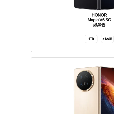
HONOR
Magic V6 5G
絨黑色
1TB
512GB