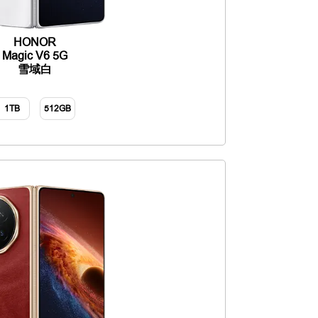
HONOR
Magic V6 5G
雪域白
1TB
512GB