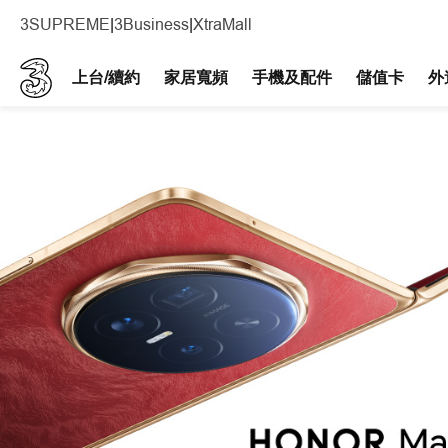
3SUPREME
|
3Business
|
XtraMall
上台/續約
家居寬頻
手機及配件​
儲值卡
外