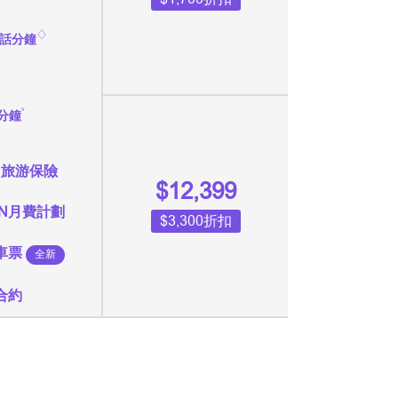
♢
話分鐘
˅
分鐘
月旅游保險
$12,399
VPN月費計劃
$3,300折扣
車票
全新
合約