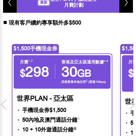
最新
月費計劃
現有客戶續約專享額外多$500
$1,500手機現金券
$1,
1,2
≤
▲
月費
香港及亞太區通用數據
月
298
30
$
GB
$
∆
其後香港本地任用
(高達1Mbps)
世界PLAN - 亞太區
世界
手機現金券$1,500
手
50內地及澳門通話分鐘
♢
5
10 + 10外遊通話分鐘
@
1