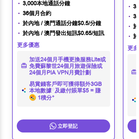
3,000本地通話分鐘
3
36個月合約
3
於內地 / 澳門通話分鐘
$0.5/分鐘
於
於內地 / 澳門發出短訊
$0.65/短訊
於
更多優惠
更多
加送24個月手機更換服務Lite或
免費蘇黎世24個月旅遊保險或
24個月PIA VPN月費計劃
易賞錢客戶即可獲得額外3GB
本地數據
♢
及繳付賬單$5 = 賺
1積分
❖
立即登記