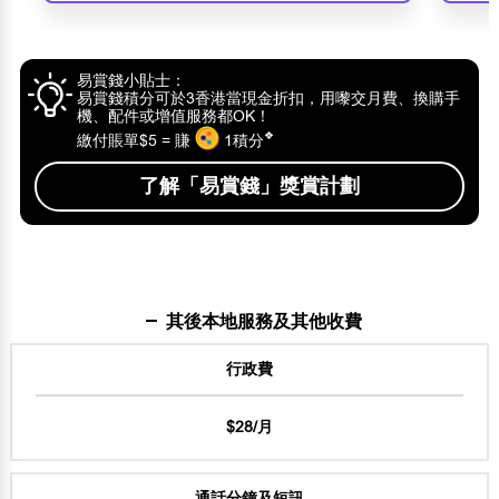
易賞錢小貼士：
易賞錢積分可於3香港當現金折扣，用嚟交月費、換購手
機、配件或增值服務都OK！
❖
繳付賬單$5 = 賺
1積分
了解「易賞錢」獎賞計劃
其後本地服務及其他收費
行政費
$28/月
通話分鐘及短訊