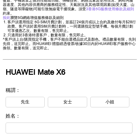
覆蓋、手機裝置之個別性能或功能、傳輸技術、網絡流量及使用情況、網站伺服
器速度、其他內容供應商的服務穏定性、天氣狀況及其他環境因素(如受大廈、山
嶺、隧道等障礙物)可能引致無線電干擾現象。須受
3香港5G服務使用條款及細則
約束。
按此
瀏覽5G網絡增值服務條款及細則
客戶須選用指定 5G SIM月費計劃，並簽訂24個月或以上合約及繳付每月$28行
政費。客戶須於選用SIM月費計劃時，一同選購指定型號手機。每個月費計劃
可享優惠乙次。數量有限，售完即止。
只適用於3香港特選客戶，數量有限，售完即止。
^客戶須上台/購買指定手機，客戶不能自選禮品款式及顏色。禮品數量有限，先到
先得，送完即止。而HUAWEI 體脂磅憑發票/收據30日內於HUAWEI客戶服務中心
換領。數量有限，送完即止。
HUAWEI Mate X6
稱謂：
先生
女士
小姐
姓名：