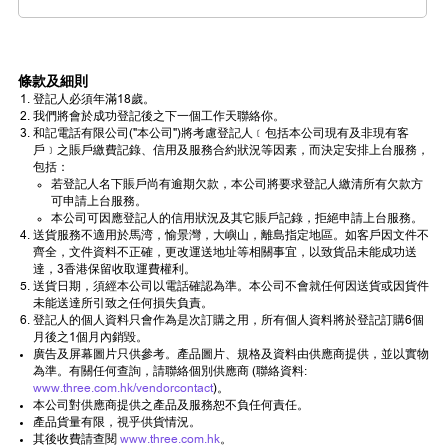
條款及細則
登記人必須年滿18歲。
我們將會於成功登記後之下一個工作天聯絡你。
和記電話有限公司("本公司")將考慮登記人﹝包括本公司現有及非現有客
戶﹞之賬戶繳費記錄、信用及服務合約狀況等因素，而決定安排上台服務，
包括：
若登記人名下賬戶尚有逾期欠款，本公司將要求登記人繳清所有欠款方
可申請上台服務。
本公司可因應登記人的信用狀況及其它賬戶記錄，拒絕申請上台服務。
送貨服務不適用於馬湾，愉景灣，大嶼山，離島指定地區。如客戶因文件不
齊全，文件資料不正確，更改運送地址等相關事宜，以致貨品未能成功送
達，3香港保留收取運費權利。
送貨日期，須經本公司以電話確認為準。本公司不會就任何因送貨或因貨件
未能送達所引致之任何損失負責。
登記人的個人資料只會作為是次訂購之用，所有個人資料將於登記訂購6個
月後之1個月內銷毀。
廣告及屏幕圖片只供參考。產品圖片、規格及資料由供應商提供，並以實物
為準。有關任何查詢，請聯絡個別供應商 (聯絡資料:
www.three.com.hk/vendorcontact
)。
本公司對供應商提供之產品及服務恕不負任何責任。
產品貨量有限，視乎供貨情況。
其後收費請查閱
www.three.com.hk
。