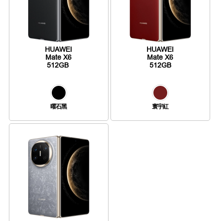
HUAWEI
HUAWEI
Mate X6
Mate X6
512GB
512GB
曜石黑
寰宇紅