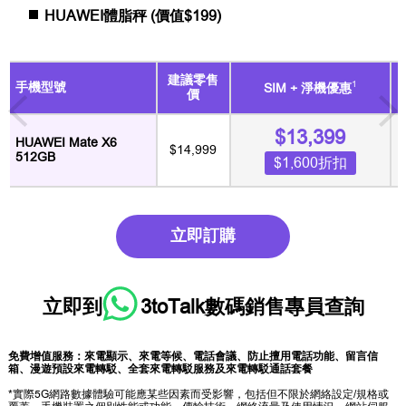
HUAWEI體脂秤 (價值$199)
建議零售
1
手機型號
SIM + 淨機優惠
價
$13,399
HUAWEI Mate X6
$14,999
512GB
$1,600折扣
立即訂購
立即到
3toTalk數碼銷售專員
查詢
免費增值服務：來電顯示、來電等候、電話會議、防止擅用電話功能、留言信
箱、漫遊預設來電轉駁、全套來電轉駁服務及來電轉駁通話套餐
*實際5G網路數據體驗可能應某些因素而受影響，包括但不限於網絡設定/規格或