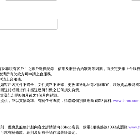
司現有及非現有客戶﹞之賬戶繳費記錄、信用及服務合約狀況等因素，而決定安排上台服
繳清所有欠款方可申請上台服務。
申請上台服務。
如客戶因文件不齊全，文件資料不正確，更改運送地址等相關事宜，以致貨品未能成
何因送貨或因貨件未能送達所引致之任何損失負責。
於登記訂購6個月後之1個月內銷毀。
提供，並以實物為準。有關任何查詢，請聯絡個別供應商 (聯絡資料:
www.three.com.
，優惠及服務計劃內容之詳情請向3Shop店員、致電3服務熱線1033或瀏覽
www.t
司可就有關條款、細則及所有爭議作出最終決定。