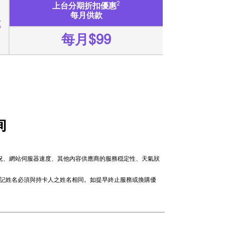
2
上台分期折扣優惠
每月供款
或
每月$99
詢
情況、網站伺服器速度、其他內容供應商的服務穏定性、天氣狀
戶登記姓名必須與持卡人之姓名相同。如提早終止服務或換購優