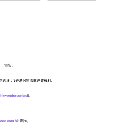
務，包括：
功送達，3香港保留收取運費權利。
hk/vendorcontact
)。
hree.com.hk
查詢。