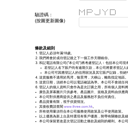
* * ****** * * * ******
** ** * * * * * * *
* * * * * * * * * * *
* * * ****** * * * *
驗證碼：
* * * * * * *
* * * * * * * *
* * * ***** * ******
(按圖更新圖像)
條款及細則
登記人必須年滿18歲。
我們將會於成功登記後之下一個工作天聯絡你。
和記電話有限公司("本公司")將考慮登記人﹝包括本公
若登記人名下賬戶尚有逾期欠款，本公司將要求登記人
本公司可因應登記人的信用狀況及其它賬戶記錄，拒絕
送貨服務不適用於馬湾，愉景灣，大嶼山，離島指定地區。
送貨日期，須經本公司以電話確認為準。本公司不會就任
登記人的個人資料只會作為是次訂購之用，所有個人資料將
廣告及屏幕圖片只供參考。產品圖片、規格及資料由供應商
本公司對供應商提供之產品及服務恕不負任何責任。
產品貨量有限，視乎供貨情況。
其後收費請查閱
www.three.com.hk
。
所有使用量須符合本公司服務使用政策及公平使用政策。
以上優惠為新上台及特選現有客戶優惠，附帶有關條款及細則
本公司保留更改是次登記活動之條款及細則的權利。本公