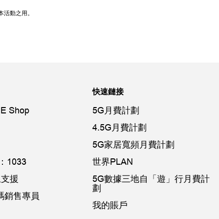
本活動之用。
快速鏈接
E Shop
5G月費計劃
4.5G月費計劃
5G家居寬頻月費計劃
1033
世界PLAN
網上支援
5G數據三地自「遊」行月費計
劃
k數碼銷售專員
我的賬戶