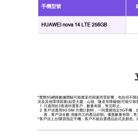
手機型號
HUAWEI nova 14 LTE 256GB
*實際5G網路數據體驗可能應某些因素而受影響，包括但不
況及其他環境因素(如受大廈、山嶺、隧道等障礙物)可能引致
只適用於3香港特選客戶，數量有限，售完即止。
客戶須選用5G SIM 月費計劃時，一同選購指定5G手
惠，客戶須全數 清繳尚欠的產品款額。優惠數量有限，售
^客戶須上台/購買指定手機，客戶不能自選禮品款式及顏色。