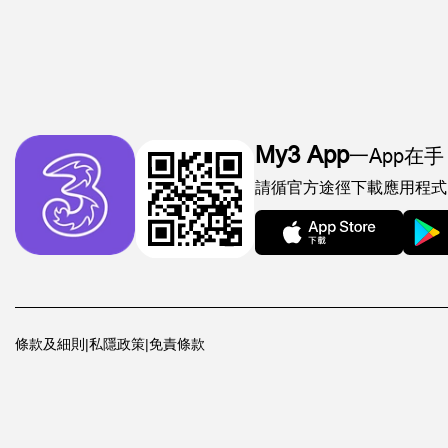
My3 App
一App在手
請循官方途徑下載應用程式
條款及細則
|
私隱政策
|
免責條款