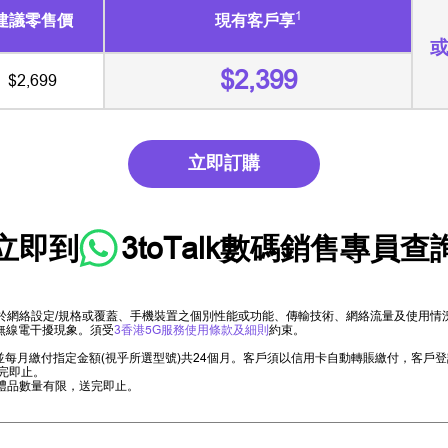
1
建議零售價
現有客戶享
$2,399
$2,699
立即訂購
立即到
3toTalk數碼銷售專員
查
限於網絡設定/規格或覆蓋、手機裝置之個別性能或功能、傳輸技術、網絡流量及使用
無線電干擾現象。須受
3香港5G服務使用條款及細則
約束。
機，並每月繳付指定金額(視乎所選型號)共24個月。客戶須以信用卡自動轉賬繳付，客
完即止。
禮品數量有限，送完即止。