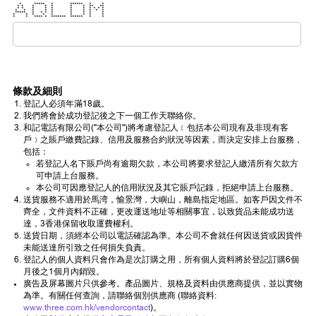
* ***** * ****** * *
* * * * * * * ** **
* * * * * * * * * * *
* * * * * * * * * *
***** * * * * * * * *
* * * * * * * * *
* * **** * ******* ****** * *
條款及細則
登記人必須年滿18歲。
我們將會於成功登記後之下一個工作天聯絡你。
和記電話有限公司("本公司")將考慮登記人﹝包括本公司現有及非現有客
戶﹞之賬戶繳費記錄、信用及服務合約狀況等因素，而決定安排上台服務，
包括：
若登記人名下賬戶尚有逾期欠款，本公司將要求登記人繳清所有欠款方
可申請上台服務。
本公司可因應登記人的信用狀況及其它賬戶記錄，拒絕申請上台服務。
送貨服務不適用於馬湾，愉景灣，大嶼山，離島指定地區。如客戶因文件不
齊全，文件資料不正確，更改運送地址等相關事宜，以致貨品未能成功送
達，3香港保留收取運費權利。
送貨日期，須經本公司以電話確認為準。本公司不會就任何因送貨或因貨件
未能送達所引致之任何損失負責。
登記人的個人資料只會作為是次訂購之用，所有個人資料將於登記訂購6個
月後之1個月內銷毀。
廣告及屏幕圖片只供參考。產品圖片、規格及資料由供應商提供，並以實物
為準。有關任何查詢，請聯絡個別供應商 (聯絡資料:
www.three.com.hk/vendorcontact
)。