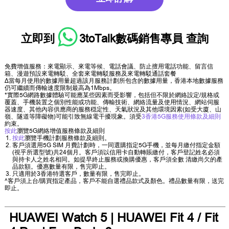
立即到
3toTalk數碼銷售專員
查詢
免費增值服務：來電顯示、來電等候、電話會議、防止擅用電話功能、留言信
箱、漫遊預設來電轉駁、全套來電轉駁服務及來電轉駁通話套餐
∆當每月使用的數據用量超過該月服務計劃所包含的數據用量，香港本地數據服務
仍可繼續而傳輸速度限制最高為1Mbps。
*實際5G網路數據體驗可能應某些因素而受影響，包括但不限於網絡設定/規格或
覆蓋、手機裝置之個別性能或功能、傳輸技術、網絡流量及使用情況、網站伺服
器速度、其他內容供應商的服務穏定性、天氣狀況及其他環境因素(如受大廈、山
嶺、隧道等障礙物)可能引致無線電干擾現象。須受
3香港5G服務使用條款及細則
約束。
按此
瀏覽5G網絡增值服務條款及細則
按此
瀏覽手機計劃服務條款及細則。
客戶須選用5G SIM 月費計劃時，一同選購指定5G手機，並每月繳付指定金額
(視乎所選型號)共24個月。客戶須以信用卡自動轉賬繳付，客戶登記姓名必須
與持卡人之姓名相同。如提早終止服務或換購優惠，客戶須全數 清繳尚欠的產
品款額。優惠數量有限，售完即止。
只適用於3香港特選客戶，數量有限，售完即止。
^客戶須上台/購買指定產品，客戶不能自選禮品款式及顏色。禮品數量有限，送完
即止。
HUAWEI Watch 5 | HUAWEI Fit 4 / Fit