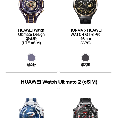
HUAWEI Watch
HONMA × HUAWEI
Ultimate Design
WATCH GT 6 Pro
紫金款
46mm
(LTE eSIM)
(GPS)
紫金款
曜石黑
HUAWEI Watch Ultimate 2 (eSIM)