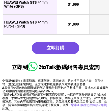
HUAWEI Watch GT6 41mm
$1,999
White (GPS)
HUAWEI Watch GT6 41mm
$1,699
Purple (GPS)
立即訂購
立即到
3toTalk數碼銷售專員
查詢
免費增值服務：來電顯示、來電等候、電話會議、防止擅用電話功能、留言信
箱、漫遊預設來電轉駁、全套來電轉駁服務及來電轉駁通話套餐
∆當每月使用的數據用量超過該月服務計劃所包含的數據用量，香港本地數據服務
仍可繼續而傳輸速度限制最高為1Mbps。
*實際5G網路數據體驗可能應某些因素而受影響，包括但不限於網絡設定/規格或
覆蓋、手機裝置之個別性能或功能、傳輸技術、網絡流量及使用情況、網站伺服
器速度、其他內容供應商的服務穏定性、天氣狀況及其他環境因素(如受大廈、山
嶺、隧道等障礙物)可能引致無線電干擾現象。須受
3香港5G服務使用條款及細則
約束。