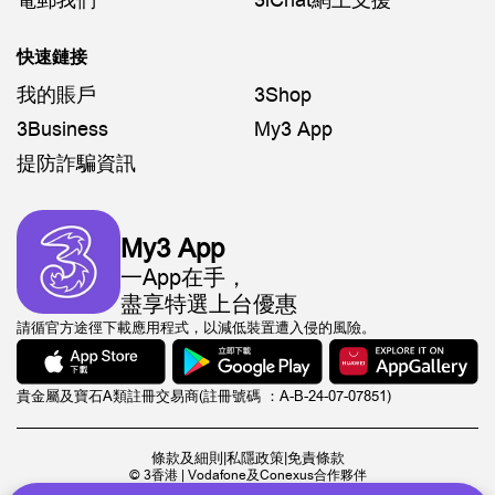
電郵我們
3iChat網上支援
快速鏈接
我的賬戶
3Shop
3Business
My3 App
提防詐騙資訊
My3 App
一App在手，
盡享特選上台優惠
請循官方途徑下載應用程式，以減低裝置遭入侵的風險。
貴金屬及寶石A類註冊交易商(註冊號碼 ：A-B-24-07-07851)
條款及細則
|
私隱政策
|
免責條款
© 3香港 | Vodafone及Conexus合作夥伴