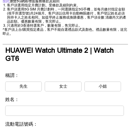
按此
瀏覽5G網絡增值服務條款及細則
客戶須選用指定月費計劃。受條款及細則約束。
客戶須選用5G SIM 月費計劃時，一同選購指定5G手機，並每月繳付指定金額
(視乎所選型號)共24個月。客戶須以信用卡自動轉賬繳付，客戶登記姓名必須
與持卡人之姓名相同。如提早終止服務或換購優惠，客戶須全數 清繳尚欠的產
品款額。優惠數量有限，售完即止。
只適用於3香港特選客戶，數量有限，售完即止。
^客戶須上台/購買指定產品，客戶不能自選禮品款式及顏色。禮品數量有限，送完
即止。
HUAWEI Watch Ultimate 2 | Watch
GT6
稱謂：
先生
女士
小姐
姓名：
流動電話號碼：