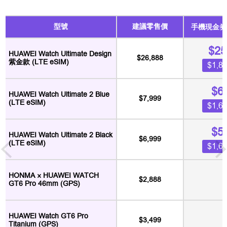
型號
建議零售價
手機現金券
$25
HUAWEI Watch Ultimate Design
$26,888
紫金款
(LTE eSIM)
$1,
$6
HUAWEI Watch Ultimate 2 Blue
$7,999
(LTE eSIM)
$1,
$5
HUAWEI Watch Ultimate 2 Black
$6,999
(LTE eSIM)
$1,
HONMA × HUAWEI WATCH
$2,888
GT6 Pro 46mm (GPS)
HUAWEI Watch GT6 Pro
$3,499
Titanium (GPS)