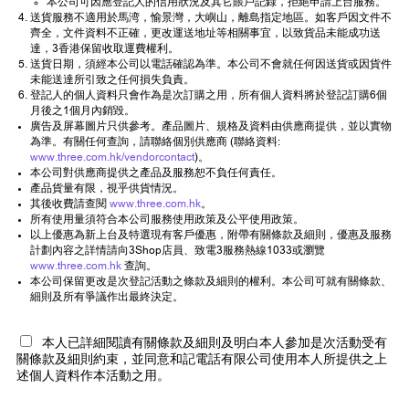
本公司可因應登記人的信用狀況及其它賬戶記錄，拒絕申請上台服務。
送貨服務不適用於馬湾，愉景灣，大嶼山，離島指定地區。如客戶因文件不
齊全，文件資料不正確，更改運送地址等相關事宜，以致貨品未能成功送
達，3香港保留收取運費權利。
送貨日期，須經本公司以電話確認為準。本公司不會就任何因送貨或因貨件
未能送達所引致之任何損失負責。
登記人的個人資料只會作為是次訂購之用，所有個人資料將於登記訂購6個
月後之1個月內銷毀。
廣告及屏幕圖片只供參考。產品圖片、規格及資料由供應商提供，並以實物
為準。有關任何查詢，請聯絡個別供應商 (聯絡資料:
www.three.com.hk/vendorcontact
)。
本公司對供應商提供之產品及服務恕不負任何責任。
產品貨量有限，視乎供貨情況。
其後收費請查閱
www.three.com.hk
。
所有使用量須符合本公司服務使用政策及公平使用政策。
以上優惠為新上台及特選現有客戶優惠，附帶有關條款及細則，優惠及服務
計劃內容之詳情請向3Shop店員、致電3服務熱線1033或瀏覽
www.three.com.hk
查詢。
本公司保留更改是次登記活動之條款及細則的權利。本公司可就有關條款、
細則及所有爭議作出最終決定。
本人已詳細閱讀有關條款及細則及明白本人參加是次活動受有
關條款及細則約束，並同意和記電話有限公司使用本人所提供之上
述個人資料作本活動之用。