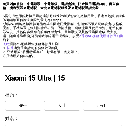
免費增值服務：來電顯示、來電等候、電話會議、防止擅用電話功能、留言信
箱、漫遊預設來電轉駁、全套來電轉駁服務及來電轉駁通話套餐
∆當每月使用的數據用量超過該月服務計劃所包含的數據用量，香港本地數據服務
仍可繼續而傳輸速度限制最高為1Mbps。
*實際5G網路數據體驗可能應某些因素而受影響，包括但不限於網絡設定/規格或
覆蓋、手機裝置之個別性能或功能、傳輸技術、網絡流量及使用情況、網站伺服
器速度、其他內容供應商的服務穏定性、天氣狀況及其他環境因素(如受大廈、山
嶺、隧道等障礙物)可能引致無線電干擾現象。須受
3香港5G服務使用條款及細則
約束。
按此
瀏覽5G網絡增值服務條款及細則
按此
瀏覽手機計劃服務條款及細則。
只適用於3香港特選客戶，數量有限，售完即止。
♢只適用於合約期內。
Xiaomi 15 Ultra | 15
稱謂：
先生
女士
小姐
姓名：