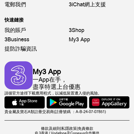
電郵我們
3iChat網上支援
快速鏈接
我的賬戶
3Shop
3Business
My3 App
提防詐騙資訊
My3 App
一App在手，
盡享特選上台優惠
請循官方途徑下載應用程式，以減低裝置遭入侵的風險。
貴金屬及寶石A類註冊交易商(註冊號碼 ：A-B-24-07-07851)
條款及細則
|
私隱政策
|
免責條款
© 3香港 | Vodafone及Conexus合作夥伴