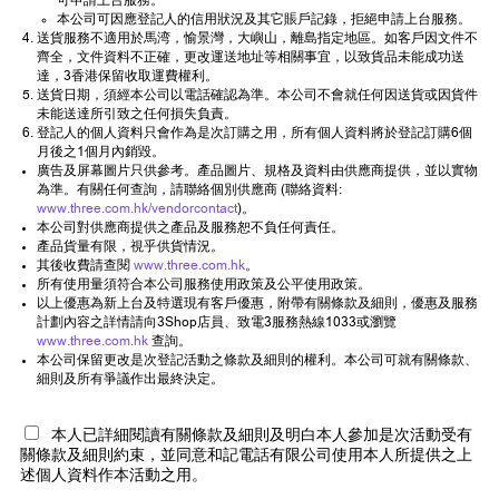
可申請上台服務。
本公司可因應登記人的信用狀況及其它賬戶記錄，拒絕申請上台服務。
送貨服務不適用於馬湾，愉景灣，大嶼山，離島指定地區。如客戶因文件不
齊全，文件資料不正確，更改運送地址等相關事宜，以致貨品未能成功送
達，3香港保留收取運費權利。
送貨日期，須經本公司以電話確認為準。本公司不會就任何因送貨或因貨件
未能送達所引致之任何損失負責。
登記人的個人資料只會作為是次訂購之用，所有個人資料將於登記訂購6個
月後之1個月內銷毀。
廣告及屏幕圖片只供參考。產品圖片、規格及資料由供應商提供，並以實物
為準。有關任何查詢，請聯絡個別供應商 (聯絡資料:
www.three.com.hk/vendorcontact
)。
本公司對供應商提供之產品及服務恕不負任何責任。
產品貨量有限，視乎供貨情況。
其後收費請查閱
www.three.com.hk
。
所有使用量須符合本公司服務使用政策及公平使用政策。
以上優惠為新上台及特選現有客戶優惠，附帶有關條款及細則，優惠及服務
計劃內容之詳情請向3Shop店員、致電3服務熱線1033或瀏覽
www.three.com.hk
查詢。
本公司保留更改是次登記活動之條款及細則的權利。本公司可就有關條款、
細則及所有爭議作出最終決定。
本人已詳細閱讀有關條款及細則及明白本人參加是次活動受有
關條款及細則約束，並同意和記電話有限公司使用本人所提供之上
述個人資料作本活動之用。