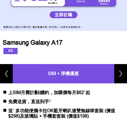
Samsung Galaxy A17
5G
SIM + 淨機優惠
1
上SIM月費計劃/續約，加購價每月$62
起
3
免費送貨，直送到手
^
送
多功能便攜卡拉OK藍牙喇叭連雙無線咪套裝 (價值
$298)及玻璃貼 + 手機套套裝 (價值$198)