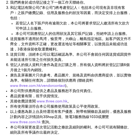
我們將會於成功登記後之下一個工作天聯絡你。
和記電話有限公司("本公司")將考慮登記人﹝包括本公司現有及非現有客
戶﹞之賬戶繳費記錄、信用及服務合約狀況等因素，而決定安排上台服務，
包括：
若登記人名下賬戶尚有逾期欠款，本公司將要求登記人繳清所有欠款方
可申請上台服務。
本公司可因應登記人的信用狀況及其它賬戶記錄，拒絕申請上台服務。
送貨服務不適用於馬湾，愉景灣，大嶼山，離島指定地區。如客戶因文件不
齊全，文件資料不正確，更改運送地址等相關事宜，以致貨品未能成功送
達，3香港保留收取運費權利。
送貨日期，須經本公司以電話確認為準。本公司不會就任何因送貨或因貨件
未能送達所引致之任何損失負責。
登記人的個人資料只會作為是次訂購之用，所有個人資料將於登記訂購6個
月後之1個月內銷毀。
廣告及屏幕圖片只供參考。產品圖片、規格及資料由供應商提供，並以實物
為準。有關任何查詢，請聯絡個別供應商 (聯絡資料:
www.three.com.hk/vendorcontact
)。
本公司對供應商提供之產品及服務恕不負任何責任。
產品貨量有限，視乎供貨情況。
其後收費請查閱
www.three.com.hk
。
所有使用量須符合本公司服務使用政策及公平使用政策。
以上優惠為新上台及特選現有客戶優惠，附帶有關條款及細則，優惠及服務
計劃內容之詳情請向3Shop店員、致電3服務熱線1033或瀏覽
www.three.com.hk
查詢。
本公司保留更改是次登記活動之條款及細則的權利。本公司可就有關條款、
細則及所有爭議作出最終決定。