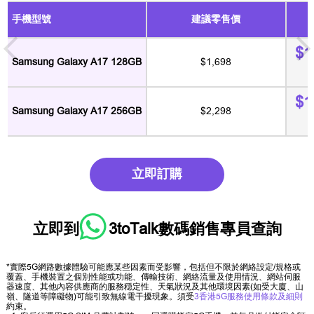
手機型號
建議零售價
$1
Samsung Galaxy A17 128GB
$1,698
$1
Samsung Galaxy A17 256GB
$2,298
立即訂購
立即到
3toTalk數碼銷售專員
查詢
*實際5G網路數據體驗可能應某些因素而受影響，包括但不限於網絡設定/規格或
覆蓋、手機裝置之個別性能或功能、傳輸技術、網絡流量及使用情況、網站伺服
器速度、其他內容供應商的服務穏定性、天氣狀況及其他環境因素(如受大廈、山
嶺、隧道等障礙物)可能引致無線電干擾現象。須受
3香港5G服務使用條款及細則
約束。