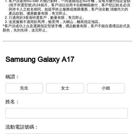
客戶須選用5G SIM 月費計劃時，一同選購指定5G手機，並每月繳付指定金額
(視乎所選型號)共24個月。客戶須以信用卡自動轉賬繳付，客戶登記姓名必須
與持卡人之姓名相同。如提早終止服務或換購優惠，客戶須全數 清繳尚欠的
產品款額。優惠數量有限，售完即止。
只適用於3香港特選客戶，數量有限，售完即止。
送貨服務不適用於馬灣，愉景灣，大嶼山，離島指定地區。
^客戶須成功上台及選購指定型號手機，禮品數量有限，客戶不能自選禮品款式及
顏色，先到先得，送完即止。
Samsung Galaxy A17
稱謂：
先生
女士
小姐
姓名：
流動電話號碼：