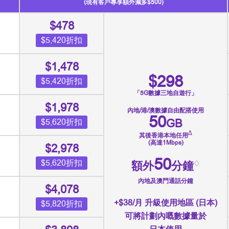
(現有客戶專享額外減多$500)
$478
$5,420折扣
$1,478
$298
$5,420折扣
「5G數據三地自遊行」
$1,978
內地/港/澳數據自由配搭使用
50
$5,620折扣
GB
∆
其後香港本地任用
(高達1Mbps)
$2,978
50
$5,620折扣
額外
分鐘
♢
內地及澳門通話分鐘
$4,078
+$38/月 升級使用地區 (日本)
$5,820折扣
可將計劃內嘅數據量於