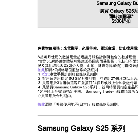
Samsung Galaxy B
購買 Galaxy S25
4
同時加購享
$500折扣
免費增值服務：來電顯示、來電等候、電話會議、防止擅用電
∆當每月使用的數據用量超過該月服務計劃所包含的數據用量，
*實際5G網路數據體驗可能應某些因素而受影響，包括但不
況及其他環境因素(如受大廈、山嶺、隧道等障礙物)可能引致
按此
瀏覽5G網絡增值服務條款及細則
按此
瀏覽手機計劃服務條款及細則
客戶須選用指定 5G SIM月費計劃，並簽訂27個月或
只適用於3香港特選客戶並簽訂24個月或以上合約及繳付每
凡購買Samsung Galaxy S25系列 ，並同時購買
^客戶須上台/購買指定手機。 Samsung Trade-in服務請參考 
♢只適用於合約期內。
按此
瀏覽「升級使用地區(日本)」服務條款及細則。
Samsung Galaxy S25 系列