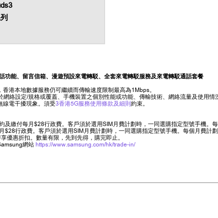
uds3
系列
話功能、留言信箱、漫遊預設來電轉駁、全套來電轉駁服務及來電轉駁通話套餐
香港本地數據服務仍可繼續而傳輸速度限制最高為1Mbps。
限於網絡設定/規格或覆蓋、手機裝置之個別性能或功能、傳輸技術、網絡流量及使用
無線電干擾現象。須受
3香港5G服務使用條款及細則
約束。
以上合約及繳付每月$28行政費。客戶須於選用SIM月費計劃時，一同選購指定型號手
月$28行政費。客戶須於選用SIM月費計劃時，一同選購指定型號手機。每個月費計
指定產品即享優惠折扣。數量有限，先到先得，購完即止。
Samsung網站
https://www.samsung.com/hk/trade-in/