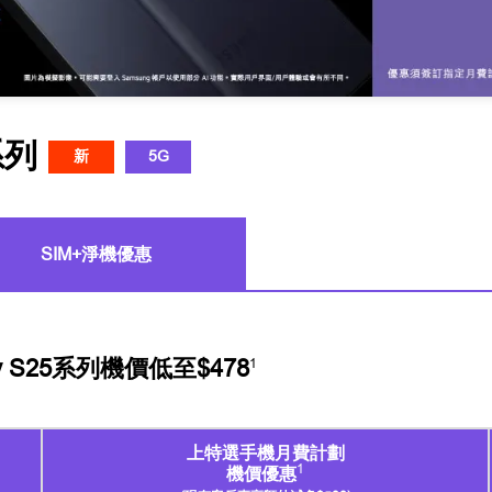
系列
新
5G
SIM+淨機優惠
 S25系列機價低至$478
1
上特選手機月費計劃
1
機價優惠