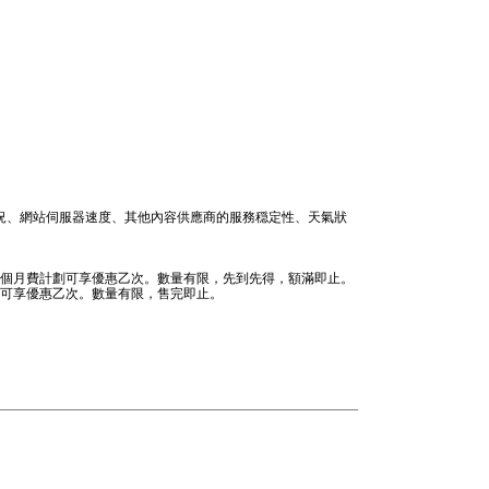
情況、網站伺服器速度、其他內容供應商的服務穏定性、天氣狀
機。每個月費計劃可享優惠乙次。數量有限，先到先得，額滿即止。
劃可享優惠乙次。數量有限，售完即止。