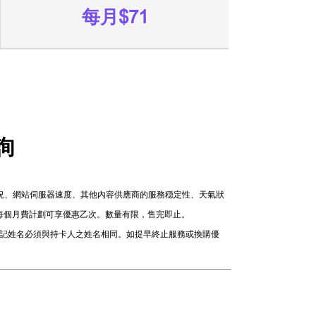
每月$71
詢
情況、網站伺服器速度、其他內容供應商的服務穏定性、天氣狀
機。每個月費計劃可享優惠乙次。數量有限，售完即止。
戶登記姓名必須與持卡人之姓名相同。如提早終止服務或換購優