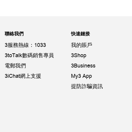
聯絡我們
快速鏈接
3服務熱線：1033
我的賬戶
3toTalk數碼銷售專員
3Shop
電郵我們
3Business
3iChat網上支援
My3 App
提防詐騙資訊