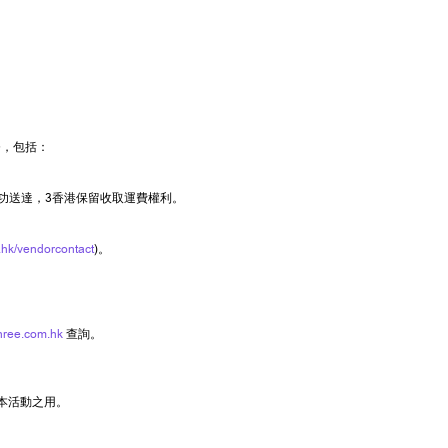
務，包括：
功送達，3香港保留收取運費權利。
hk/vendorcontact
)。
hree.com.hk
查詢。
本活動之用。