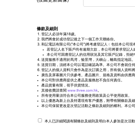
條款及細則
登記人必須年滿18歲。
我們將會於成功登記後之下一個工作天聯絡你。
和記電話有限公司("本公司")將考慮登記人﹝包括本公
若登記人名下賬戶尚有逾期欠款，本公司將要求登記人
本公司可因應登記人的信用狀況及其它賬戶記錄，拒絕
送貨服務不適用於馬湾，愉景灣，大嶼山，離島指定地區。
送貨日期，須經本公司以電話確認為準。本公司不會就任
登記人的個人資料只會作為是次訂購之用，所有個人資料將
廣告及屏幕圖片只供參考。產品圖片、規格及資料由供應商
本公司對供應商提供之產品及服務恕不負任何責任。
產品貨量有限，視乎供貨情況。
其後收費請查閱
www.three.com.hk
。
所有使用量須符合本公司服務使用政策及公平使用政策。
以上優惠為新上台及特選現有客戶優惠，附帶有關條款及細則
本公司保留更改是次登記活動之條款及細則的權利。本公
本人已詳細閱讀有關條款及細則及明白本人參加是次活動