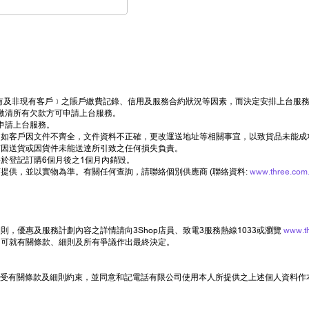
司現有及非現有客戶﹞之賬戶繳費記錄、信用及服務合約狀況等因素，而決定安排上台服
繳清所有欠款方可申請上台服務。
申請上台服務。
如客戶因文件不齊全，文件資料不正確，更改運送地址等相關事宜，以致貨品未能成
何因送貨或因貨件未能送達所引致之任何損失負責。
於登記訂購6個月後之1個月內銷毀。
提供，並以實物為準。有關任何查詢，請聯絡個別供應商 (聯絡資料:
www.three.com.
，優惠及服務計劃內容之詳情請向3Shop店員、致電3服務熱線1033或瀏覽
www.t
司可就有關條款、細則及所有爭議作出最終決定。
受有關條款及細則約束，並同意和記電話有限公司使用本人所提供之上述個人資料作