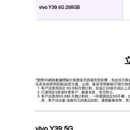
vivo Y39 5G 256GB
*實際5G網路數據體驗可能應某些因素而受影響，包括但不
況及其他環境因素(如受大廈、山嶺、隧道等障礙物)可能引致
客戶須選用指定 5G SIM月費計劃，並簽訂24個月或
只適用於3香港特選客戶，數量有限，售完即止。
客戶須選用5G SIM 月費計劃時，一同選購指定5G手
惠，客戶須全數 清繳尚欠的產品款額。優惠數量有限，售
vivo Y39 5G