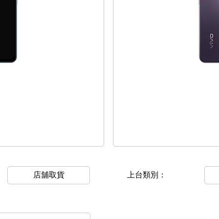
店舖取貨
上台類別：