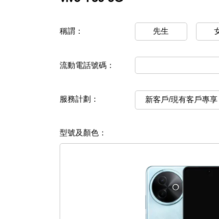
稱謂：
先生
流動電話號碼：
服務計劃：
新客戶/現有客戶專享
型號及顏色：