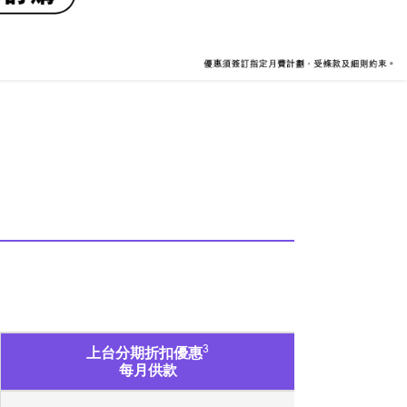
3
上台分期折扣優惠
每月供款