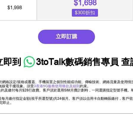
$1,698
$1,998
$300折扣
立即訂購
立即到
3toTalk數碼銷售專員
查
限於網絡設定/規格或覆蓋、手機裝置之個別性能或功能、傳輸技術、網絡流量及使用
無線電干擾現象。須受
3香港5G服務使用條款及細則
約束。
以上合約及繳付每月$28行政費。客戶須於選用SIM月費計劃時，一同選購指定型號手
機，並每月繳付指定金額(視乎所選型號)共24個月。客戶須以信用卡自動轉賬繳付，客
完即止。