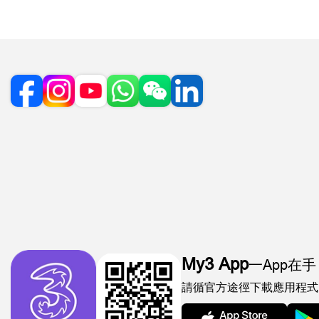
My3 App
一App在手
請循官方途徑下載應用程式