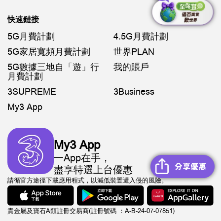
快速鏈接
5G月費計劃
4.5G月費計劃
5G家居寬頻月費計劃
世界PLAN
5G數據三地自「遊」行
我的賬戶
月費計劃
3SUPREME
3Business
My3 App
My3 App
一App在手，
盡享特選上台優惠
請循官方途徑下載應用程式，以減低裝置遭入侵的風險。
貴金屬及寶石A類註冊交易商(註冊號碼 ：A-B-24-07-07851)