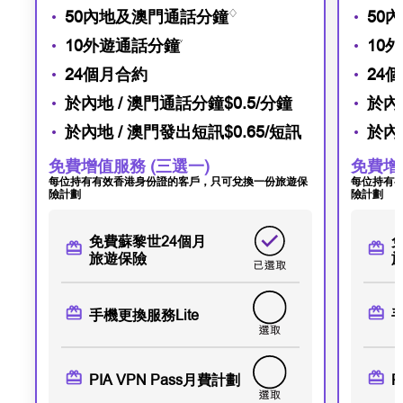
50內地及澳門通話分鐘
♢
50
10外遊通話分鐘
˅
10
24個月合約
24
於內地 / 澳門通話分鐘
$0.5/分鐘
於內
於內地 / 澳門發出短訊
$0.65/短訊
於內
免費增值服務 (三選一)
免費增
每位持有有效香港身份證的客戶，只可兌換一份旅遊保
每位持有
險計劃
險計劃
免費蘇黎世24個月
旅遊保險
手機更換服務Lite
手
PIA VPN Pass
月費計劃
P