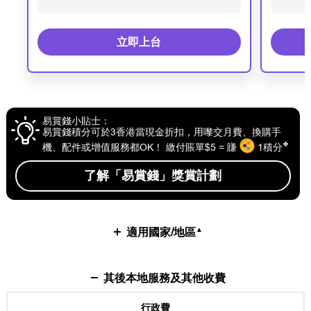
立即上台
易賞錢小貼士：
易賞錢積分可於3香港當現金折扣，用嚟交月費、換購手
❖
機、配件或增值服務都OK！
繳付賬單$5 = 賺
1積分
了解「易賞錢」獎賞計劃
▲
適用國家/地區
其後本地服務及其他收費
行政費