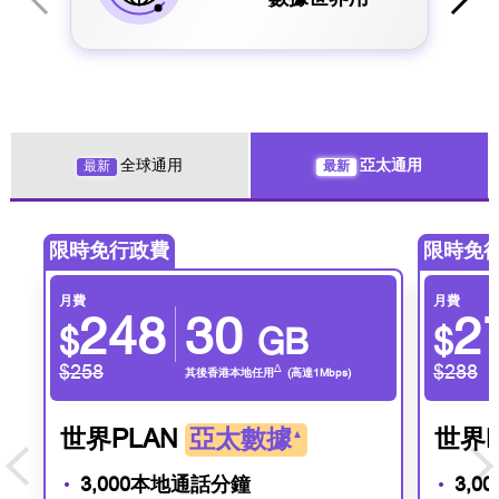
全球通用
亞太通用
最新
最新
限時免行政費
限時免
月費
月費
248
30
2
$
GB
$
$258
$288
∆
其後香港本地任用
(高達1Mbps)
世界PLAN
亞太數據
世界P
▲
3,000本地通話分鐘
3,