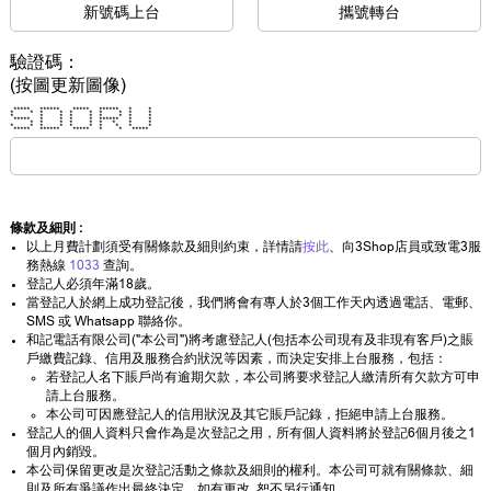
新號碼上台
攜號轉台
驗證碼：
(按圖更新圖像)
***** ****** ***** ****** * *
* * * * * * * * * *
* * * * * * * * *
***** * * * * ****** * *
* * * * * * * * *
* * * * * * * * * *
***** ****** ***** * * *****
條款及細則 :
以上月費計劃須受有關條款及細則約束，詳情請
按此
、向3Shop店員或致電3服
務熱線
1033
查詢。
登記人必須年滿18歲。
當登記人於網上成功登記後，我們將會有專人於3個工作天內透過電話、電郵、
SMS 或 Whatsapp 聯絡你。
和記電話有限公司("本公司")將考慮登記人(包括本公司現有及非現有客戶)之賬
戶繳費記錄、信用及服務合約狀況等因素，而決定安排上台服務，包括：
若登記人名下賬戶尚有逾期欠款，本公司將要求登記人繳清所有欠款方可申
請上台服務。
本公司可因應登記人的信用狀況及其它賬戶記錄，拒絕申請上台服務。
登記人的個人資料只會作為是次登記之用，所有個人資料將於登記6個月後之1
個月內銷毀。
本公司保留更改是次登記活動之條款及細則的權利。本公司可就有關條款、細
則及所有爭議作出最終決定。如有更改, 恕不另行通知。