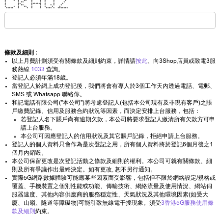
* * * ** * * * * *
* * ** * * * * *
* ** ******* * * *
* * ** * * * * * *
* * * ** * * * * *
***** * * * * **** * *******
條款及細則 :
以上月費計劃須受有關條款及細則約束，詳情請
按此
、向3Shop店員或致電3服
務熱線
1033
查詢。
登記人必須年滿18歲。
當登記人於網上成功登記後，我們將會有專人於3個工作天內透過電話、電郵、
SMS 或 Whatsapp 聯絡你。
和記電話有限公司("本公司")將考慮登記人(包括本公司現有及非現有客戶)之賬
戶繳費記錄、信用及服務合約狀況等因素，而決定安排上台服務，包括：
若登記人名下賬戶尚有逾期欠款，本公司將要求登記人繳清所有欠款方可申
請上台服務。
本公司可因應登記人的信用狀況及其它賬戶記錄，拒絕申請上台服務。
登記人的個人資料只會作為是次登記之用，所有個人資料將於登記6個月後之1
個月內銷毀。
本公司保留更改是次登記活動之條款及細則的權利。本公司可就有關條款、細
則及所有爭議作出最終決定。如有更改, 恕不另行通知。
實際5G網路數據體驗可能應某些因素而受影響，包括但不限於網絡設定/規格或
覆蓋、手機裝置之個別性能或功能、傳輸技術、網絡流量及使用情況、網站伺
服器速度、其他內容供應商的服務穏定性、天氣狀況及其他環境因素(如受大
廈、山嶺、隧道等障礙物)可能引致無線電干擾現象。須受
3香港5G服務使用條
款及細則
約束。