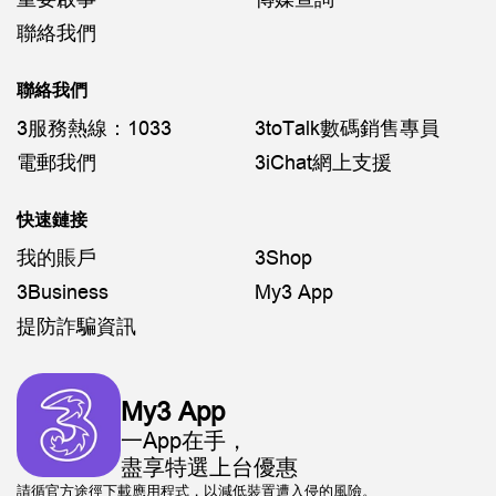
聯絡我們
聯絡我們
3服務熱線：1033
3toTalk數碼銷售專員
電郵我們
3iChat網上支援
快速鏈接
我的賬戶
3Shop
3Business
My3 App
提防詐騙資訊
My3 App
一App在手，
盡享特選上台優惠
請循官方途徑下載應用程式，以減低裝置遭入侵的風險。