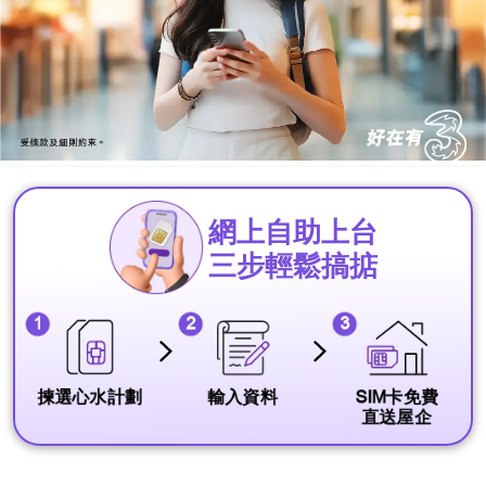
網上自助上台
三步輕鬆搞掂
3
2
1
揀選心水計劃
輸入資料
SIM卡免費
直送屋企