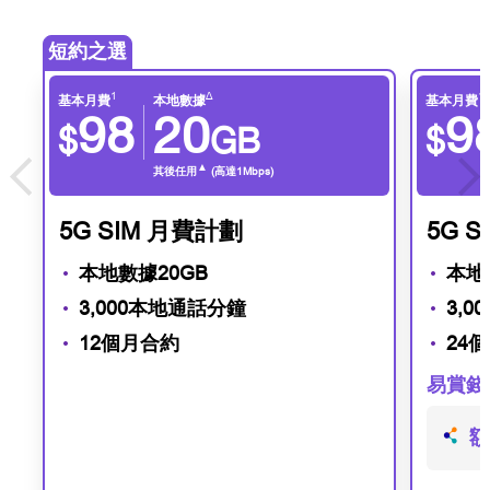
短約之選
1
∆
1
基本月費
本地數據
基本月費
98
20
9
$
GB
$
▲
其後任用
(高達1Mbps)
5G SIM 月費計劃
5G 
本地數據20GB
本地
3,000本地通話分鐘
3,
12個月合約
24
易賞錢
額