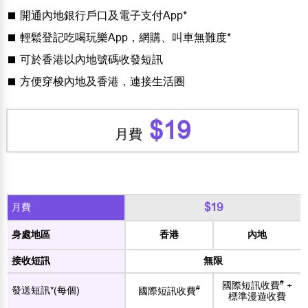
開通內地銀行戶口及電子支付App*
輕鬆登記吃喝玩樂App，網購、叫車無難度*
可於香港以內地號碼收發短訊
方便穿梭內地及香港，連接生活圈
$19
月費
$19
月費
身處地區
香港
內地
接收短訊
無限
#
國際短訊收費
+
#
發送短訊*(每個)
國際短訊收費
標準漫遊收費