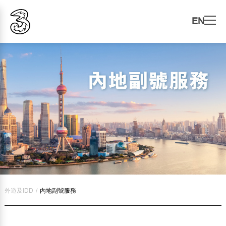
EN
外遊及IDD
/
內地副號服務