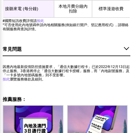
本地月費分鐘內
接聽來電 (每分鐘)
標準漫遊收費
扣除
#國際短訊收費詳情請
按此
*可否使用此內地號碼申請內地相關服務(例如銀行開戶、登記應用程式) ，請聯絡
有關服務商查詢詳情。
常見問題
因應內地最新疫情防控措施要求，「通信大數據行程卡」已於2022年12月13日起
停止服務。3香港將停止「通信大數據行程卡授權」服務，而「內地副號服務」及
「一卡多號內地號碼服務」則不受影響。
按此
瀏覽服務條款及細則。
推薦服務：